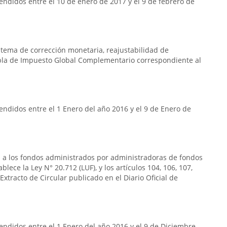
ndidos entre el 10 de enero de 2017 y el 9 de febrero de
istema de corrección monetaria, reajustabilidad de
bla de Impuesto Global Complementario correspondiente al
ndidos entre el 1 Enero del año 2016 y el 9 de Enero de
a a los fondos administrados por administradoras de fondos
blece la Ley N° 20.712 (LUF), y los artículos 104, 106, 107,
Extracto de Circular publicado en el Diario Oficial de
ndidos entre el 1 Enero del año 2016 y el 9 de Diciembre