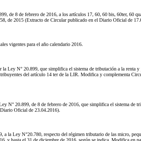
99, de 8 de febrero de 2016, a los artículos 17, 60, 60 bis, 60ter, 60 q
58, de 2015 (Extracto de Circular publicado en el Diario Oficial de 17
ales vigentes para el año calendario 2016.
a Ley N° 20.899, que simplifica el sistema de tributación a la renta y p
ntribuyentes del artículo 14 ter de la LIR. Modifica y complementa Circ
Ley N° 20.899, de 8 de febrero de 2016, que simplifica el sistema de tri
 Diario Oficial de 23.04.2016).
9, a la Ley N°20.780, respecto del régimen tributario de las micro, pe
16, y hasta el 31 de diciembre de 2016, según se indica. Modifica en p