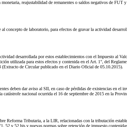
ión monetaria, reajustabilidad de remanentes o saldos negativos de F
 al concepto de laboratorio, para efectos de gravar la actividad desarro
 actividad desarrollada por estos establecimientos con el Impuesto al Va
inición utilizada para estos efectos y contenida en el Art. 1°, del Regla
3 (Extracto de Circular publicado en el Diario Oficial de 05.10.2015).
ntes deben dar aviso al SII, en caso de pérdidas de existencias en el inv
e la catástrofe nacional ocurrida el 16 de septiembre de 2015 en la Pr
re Reforma Tributaria, a la LIR, relacionadas con la tributación estable
°1, 52 y 52 bis y nuevas normas sobre retención de impuesto contenidas 