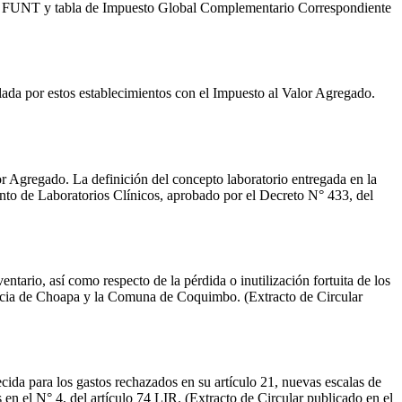
UT y FUNT y tabla de Impuesto Global Complementario Correspondiente
llada por estos establecimientos con el Impuesto al Valor Agregado.
lor Agregado. La definición del concepto laboratorio entregada en la
mento de Laboratorios Clínicos, aprobado por el Decreto N° 433, del
entario, así como respecto de la pérdida o inutilización fortuita de los
ovincia de Choapa y la Comuna de Coquimbo. (Extracto de Circular
cida para los gastos rechazados en su artículo 21, nuevas escalas de
en el N° 4, del artículo 74 LIR. (Extracto de Circular publicado en el