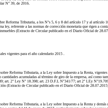
lar N° 39, de 2016.
e Reforma Tributaria, a los N°s 5, 6 y 8 del artículo 17 y al artículo 1
 misma ley, referente a las normas de corrección monetaria que rigen a c
 inmuebles (Extracto de Circular publicado en el Diario Oficial de 28.
les vigentes para el año calendario 2015 .
sobre Reforma Tributaria, a la Ley sobre Impuesto a la Renta, vigentes
tas o cantidades acumuladas al término de giro de la empresa, así como ta
149; art. 2° Ley N° 18.398; art. 23 D.F.L N°341/77; art 2° LEy N°19.709
ión (Extracto de Circular publicado en el Diario Oficial de 28.07.201
 sobre Reforma Tributaria, a la Ley sobre Impuesto a la Renta y demás 