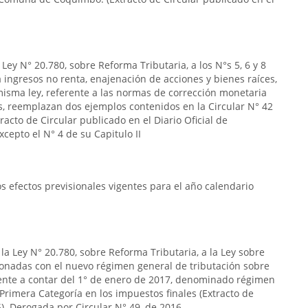
Ley N° 20.780, sobre Reforma Tributaria, a los N°s 5, 6 y 8
s a ingresos no renta, enajenación de acciones y bienes raíces,
la misma ley, referente a las normas de corrección monetaria
s, reemplazan dos ejemplos contenidos en la Circular N° 42
acto de Circular publicado en el Diario Oficial de
cepto el N° 4 de su Capitulo II
 efectos previsionales vigentes para el año calendario
la Ley N° 20.780, sobre Reforma Tributaria, a la Ley sobre
ionadas con el nuevo régimen general de tributación sobre
gente a contar del 1° de enero de 2017, denominado régimen
Primera Categoría en los impuestos finales (Extracto de
5). Derogada por Circular N° 49, de 2016.