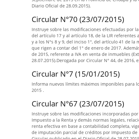
Diario Oficial de 28.09.2015).
Circular N°70 (23/07/2015)
Instruye sobre las modificaciones efectuadas por la 
del artículo 17 y al artículo 18, de la LIR referente
y a los N°s 8 y 9, del inciso 1°, del artículo 41 de 
que rigen a contar del 1° de enero de 2017. Ademá
de 2015, referente a IVA en venta de inmuebles (Extr
28.07.2015).Derogada por Circular N° 44, de 2016, ex
Circular N°7 (15/01/2015)
Informa nuevos límites máximos imponibles para los
2015 .
Circular N°67 (23/07/2015)
Instruye sobre las modificaciones incorporadas por 
Impuesto a la Renta y demás normas legales, relac
renta efectiva en base a contabilidad completa, vi
de imputación parcial de créditos por Impuesto de 
Circular publicado en el Diario Oficial de 28.07.201