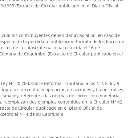
9/1993 (Extracto de Circular publicado en el Diario Oficial
 cual los contribuyentes deben dar aviso al SII, en caso de
specto de la pérdida o inutilización fortuita de los libros de
ectos de la catástrofe nacional ocurrida el 16 de
 Comuna de Coquimbo. (Extracto de Circular publicado en el
Ley N° 20.780, sobre Reforma Tributaria, a los N°s 5, 6 y 8
s a ingresos no renta, enajenación de acciones y bienes raíces,
la misma ley, referente a las normas de corrección monetaria
s, reemplazan dos ejemplos contenidos en la Circular N° 42
acto de Circular publicado en el Diario Oficial de
cepto el N° 4 de su Capitulo II
 efectos previsionales vigentes para el año calendario