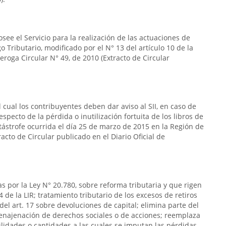
see el Servicio para la realización de las actuaciones de
go Tributario, modificado por el N° 13 del artículo 10 de la
eroga Circular N° 49, de 2010 (Extracto de Circular
 cual los contribuyentes deben dar aviso al SII, en caso de
specto de la pérdida o inutilización fortuita de los libros de
tástrofe ocurrida el día 25 de marzo de 2015 en la Región de
acto de Circular publicado en el Diario Oficial de
as por la Ley N° 20.780, sobre reforma tributaria y que rigen
4 de la LIR; tratamiento tributario de los excesos de retiros
del art. 17 sobre devoluciones de capital; elimina parte del
 a enajenación de derechos sociales o de acciones; reemplaza
 utilidades o cantidades a las cuales se imputan las pérdidas