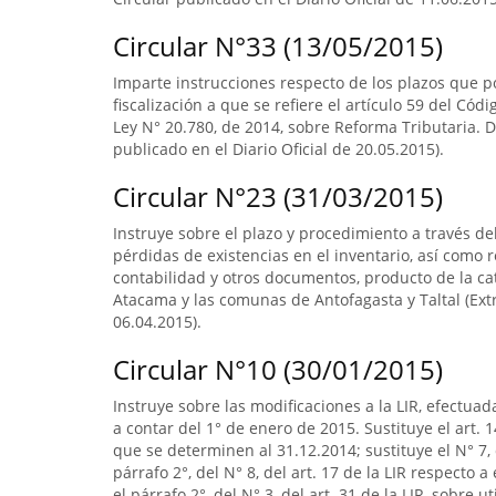
Circular N°33 (13/05/2015)
Imparte instrucciones respecto de los plazos que po
fiscalización a que se refiere el artículo 59 del Códi
Ley N° 20.780, de 2014, sobre Reforma Tributaria. D
publicado en el Diario Oficial de 20.05.2015).
Circular N°23 (31/03/2015)
Instruye sobre el plazo y procedimiento a través del
pérdidas de existencias en el inventario, así como re
contabilidad y otros documentos, producto de la ca
Atacama y las comunas de Antofagasta y Taltal (Extr
06.04.2015).
Circular N°10 (30/01/2015)
Instruye sobre las modificaciones a la LIR, efectuad
a contar del 1° de enero de 2015. Sustituye el art. 1
que se determinen al 31.12.2014; sustituye el N° 7, 
párrafo 2°, del N° 8, del art. 17 de la LIR respecto
el párrafo 2°, del N° 3, del art. 31 de la LIR, sobre