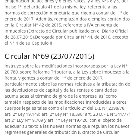
enajenación de acciones y bienes raíces, y a los N°s 8 y 9, del
inciso 1°, del artículo 41 de la misma ley, referente a las
normas de corrección monetaria que rigen a contar del 1° de
enero de 2017. Además, reemplazan dos ejemplos contenidos
en la Circular N° 42 de 2015, referente a IVA en venta de
inmuebles (Extracto de Circular publicado en el Diario Oficial
de 28.07.2015).Derogada por Circular N° 44, de 2016, excepto
el N° 4 de su Capitulo II
Circular N°69 (23/07/2015)
Instruye sobre las modificaciones incorporadas por la Ley N°
20.780, sobre Reforma Tributaria, a la Ley sobre Impuesto a la
Renta, vigentes a contar del 1° de enero de 2017,
particularmente sobre las normas relativas a la tributación de
las devoluciones de capital y de las rentas o cantidades
acumuladas al término de giro de la empresa, así como
también respecto de las modificaciones introducidas a otros
cuerpos legales tales como el artículo 2° del D.L N° 2398/78;
art. 2° Ley 19.149; art. 2° Ley N° 18.398; art. 23 D.F.L N°341/77;
art 2° LEy N°19.709 y art. 1° Ley N°19.420, con el objeto de
adecuar su texto a las nuevas normas que regulan los nuevos
regímenes generales de tributación (Extracto de Circular