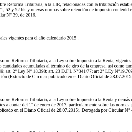
re Reforma Tributaria, a la LIR, relacionadas con la tributación estable
°1, 52 y 52 bis y nuevas normas sobre retención de impuesto contenidas 
lar N° 39, de 2016.
les vigentes para el año calendario 2015 .
sobre Reforma Tributaria, a la Ley sobre Impuesto a la Renta, vigentes
tas o cantidades acumuladas al término de giro de la empresa, así como ta
149; art. 2° Ley N° 18.398; art. 23 D.F.L N°341/77; art 2° LEy N°19.709
ión (Extracto de Circular publicado en el Diario Oficial de 28.07.201
 sobre Reforma Tributaria, a la Ley sobre Impuesto a la Renta y demás 
entes a contar del 1° de enero de 2017, particularmente sobre las norma
ublicado en el Diario Oficial de 28.07.2015). Derogada por Circular N° 