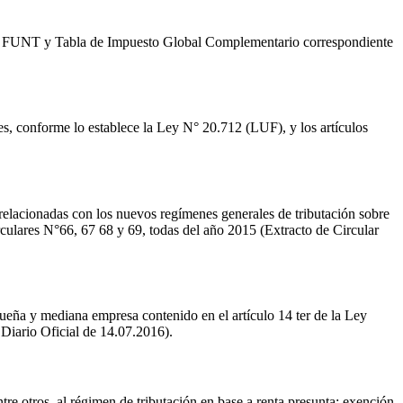
UT y FUNT y Tabla de Impuesto Global Complementario correspondiente
les, conforme lo establece la Ley N° 20.712 (LUF), y los artículos
relacionadas con los nuevos regímenes generales de tributación sobre
irculares N°66, 67 68 y 69, todas del año 2015 (Extracto de Circular
queña y mediana empresa contenido en el artículo 14 ter de la Ley
 Diario Oficial de 14.07.2016).
re otros, al régimen de tributación en base a renta presunta; exención