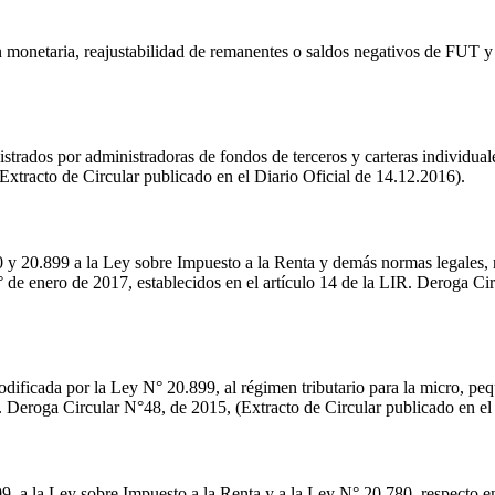
ión monetaria, reajustabilidad de remanentes o saldos negativos de F
istrados por administradoras de fondos de terceros y carteras individua
Extracto de Circular publicado en el Diario Oficial de 14.12.2016).
0 y 20.899 a la Ley sobre Impuesto a la Renta y demás normas legales, 
1° de enero de 2017, establecidos en el artículo 14 de la LIR. Deroga C
dificada por la Ley N° 20.899, al régimen tributario para la micro, pe
. Deroga Circular N°48, de 2015, (Extracto de Circular publicado en el
, a la Ley sobre Impuesto a la Renta y a la Ley N° 20.780, respecto ent