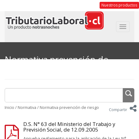
Nuestros productos
Toggle
navigat
Normativa prevención de
riesgo
Inicio
/
Normativa
/
Normativa prevención de riesgo
Compartir
D.S. N° 63 del Ministerio del Trabajo y
Previsión Social, de 12.09.2005
Aprueba reglamento para la aplicación de la Ley N°