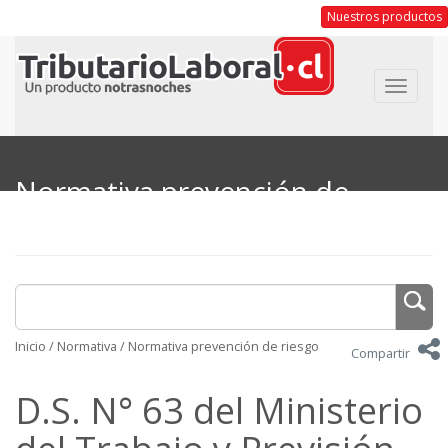
Nuestros productos
Toggle
navigat
Normativa prevención de
riesgo
Inicio
/
Normativa
/
Normativa prevención de riesgo
Compartir
D.S. N° 63 del Ministerio