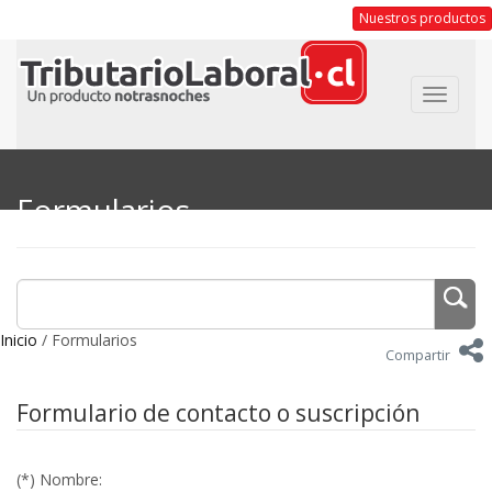
Nuestros productos
Toggle
navigat
Formularios
Inicio
/ Formularios
Compartir
Formulario de contacto o suscripción
(*) Nombre: