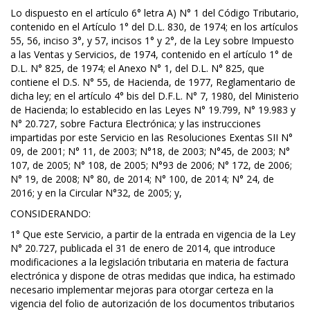
Lo dispuesto en el artículo 6° letra A) N° 1 del Código Tributario,
contenido en el Artículo 1° del D.L. 830, de 1974; en los artículos
55, 56, inciso 3°, y 57, incisos 1° y 2°, de la Ley sobre Impuesto
a las Ventas y Servicios, de 1974, contenido en el artículo 1° de
D.L. N° 825, de 1974; el Anexo N° 1, del D.L. N° 825, que
contiene el D.S. N° 55, de Hacienda, de 1977, Reglamentario de
dicha ley; en el artículo 4° bis del D.F.L. N° 7, 1980, del Ministerio
de Hacienda; lo establecido en las Leyes N° 19.799, N° 19.983 y
N° 20.727, sobre Factura Electrónica; y las instrucciones
impartidas por este Servicio en las Resoluciones Exentas SII N°
09, de 2001; N° 11, de 2003; N°18, de 2003; N°45, de 2003; N°
107, de 2005; N° 108, de 2005; N°93 de 2006; N° 172, de 2006;
N° 19, de 2008; N° 80, de 2014; N° 100, de 2014; N° 24, de
2016; y en la Circular N°32, de 2005; y,
CONSIDERANDO:
1° Que este Servicio, a partir de la entrada en vigencia de la Ley
N° 20.727, publicada el 31 de enero de 2014, que introduce
modificaciones a la legislación tributaria en materia de factura
electrónica y dispone de otras medidas que indica, ha estimado
necesario implementar mejoras para otorgar certeza en la
vigencia del folio de autorización de los documentos tributarios