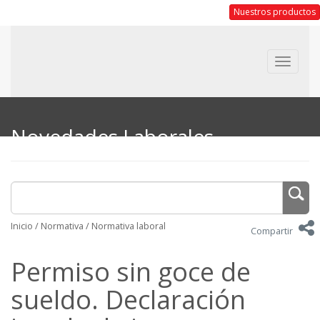
Nuestros productos
Toggle
navigat
Novedades Laborales
Inicio
/
Normativa
/
Normativa laboral
Compartir
Permiso sin goce de
sueldo. Declaración