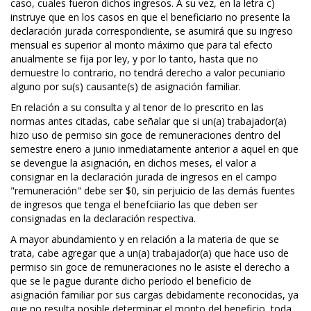
caso, cuales fueron dichos ingresos. A su vez, en la letra c)
instruye que en los casos en que el beneficiario no presente la
declaración jurada correspondiente, se asumirá que su ingreso
mensual es superior al monto máximo que para tal efecto
anualmente se fija por ley, y por lo tanto, hasta que no
demuestre lo contrario, no tendrá derecho a valor pecuniario
alguno por su(s) causante(s) de asignación familiar.
En relación a su consulta y al tenor de lo prescrito en las
normas antes citadas, cabe señalar que si un(a) trabajador(a)
hizo uso de permiso sin goce de remuneraciones dentro del
semestre enero a junio inmediatamente anterior a aquel en que
se devengue la asignación, en dichos meses, el valor a
consignar en la declaración jurada de ingresos en el campo
"remuneración" debe ser $0, sin perjuicio de las demás fuentes
de ingresos que tenga el benefciiario las que deben ser
consignadas en la declaración respectiva.
A mayor abundamiento y en relación a la materia de que se
trata, cabe agregar que a un(a) trabajador(a) que hace uso de
permiso sin goce de remuneraciones no le asiste el derecho a
que se le pague durante dicho período el beneficio de
asignación familiar por sus cargas debidamente reconocidas, ya
que no resulta posible determinar el monto del beneficio, toda