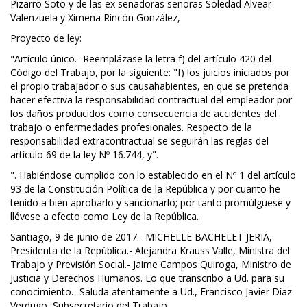
Pizarro Soto y de las ex senadoras señoras Soledad Alvear
Valenzuela y Ximena Rincón González,
Proyecto de ley:
"Artículo único.- Reemplázase la letra f) del artículo 420 del
Código del Trabajo, por la siguiente: "f) los juicios iniciados por
el propio trabajador o sus causahabientes, en que se pretenda
hacer efectiva la responsabilidad contractual del empleador por
los daños producidos como consecuencia de accidentes del
trabajo o enfermedades profesionales. Respecto de la
responsabilidad extracontractual se seguirán las reglas del
artículo 69 de la ley Nº 16.744, y".
". Habiéndose cumplido con lo establecido en el Nº 1 del artículo
93 de la Constitución Política de la República y por cuanto he
tenido a bien aprobarlo y sancionarlo; por tanto promúlguese y
llévese a efecto como Ley de la República.
Santiago, 9 de junio de 2017.- MICHELLE BACHELET JERIA,
Presidenta de la República.- Alejandra Krauss Valle, Ministra del
Trabajo y Previsión Social.- Jaime Campos Quiroga, Ministro de
Justicia y Derechos Humanos. Lo que transcribo a Ud. para su
conocimiento.- Saluda atentamente a Ud., Francisco Javier Díaz
Verdugo, Subsecretario del Trabajo.