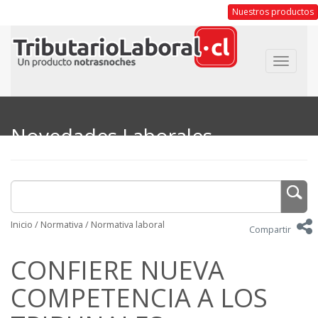
Nuestros productos
Toggle
navigat
Novedades Laborales
Inicio
/
Normativa
/
Normativa laboral
Compartir
CONFIERE NUEVA
COMPETENCIA A LOS