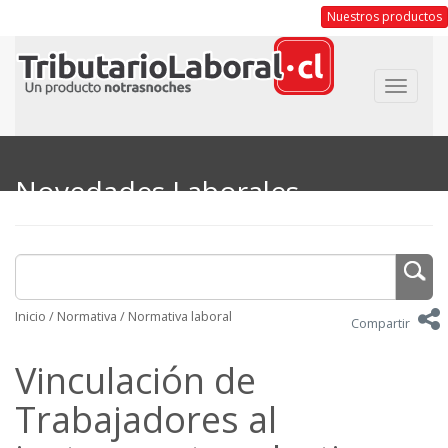
Nuestros productos
Toggle
navigat
Novedades Laborales
Inicio
/
Normativa
/
Normativa laboral
Compartir
Vinculación de
Trabajadores al