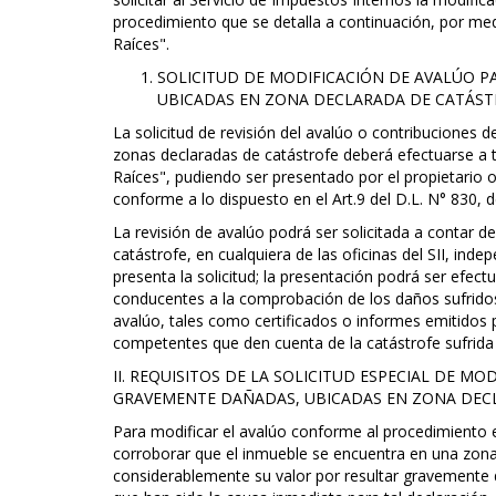
procedimiento que se detalla a continuación, por medi
Raíces".
SOLICITUD DE MODIFICACIÓN DE AVALÚO 
UBICADAS EN ZONA DECLARADA DE CATÁST
La solicitud de revisión del avalúo o contribuciones
zonas declaradas de catástrofe deberá efectuarse a tr
Raíces", pudiendo ser presentado por el propietario
conforme a lo dispuesto en el Art.9 del D.L. N° 830, 
La revisión de avalúo podrá ser solicitada a contar d
catástrofe, en cualquiera de las oficinas del SII, ind
presenta la solicitud; la presentación podrá ser efec
conducentes a la comprobación de los daños sufridos 
avalúo, tales como certificados o informes emitidos 
competentes que den cuenta de la catástrofe sufrida 
II. REQUISITOS DE LA SOLICITUD ESPECIAL DE M
GRAVEMENTE DAÑADAS, UBICADAS EN ZONA DEC
Para modificar el avalúo conforme al procedimiento es
corroborar que el inmueble se encuentra en una zona
considerablemente su valor por resultar gravemente 