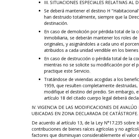
III. SITUACIONES ESPECIALES RELATIVAS AL
Se deberá mantener el destino H "Habitacional
han destruido totalmente, siempre que la Dire
destinación.
En caso de demolición por pérdida total de la
Inmobiliaria, se deberán mantener los roles de 
originales, y asignándoles a cada uno el porce
atribuidos a cada unidad vendible en los biene
En caso de destrucción o pérdida total de la co
mientras no se solicite su modificación por el p
practique este Servicio.
Tratándose de viviendas acogidas a los benefici
1959, que resulten completamente destruidas, 
modifique el destino del predio. Sin embargo, el
artículo 18 del citado cuerpo legal deberá decla
IV. VIGENCIA DE LAS MODIFICACIONES DE AVAL
UBICADAS EN ZONA DECLARADA DE CATÁSTROFE.
De acuerdo al artículo 13, de la Ley N°17.235 sobre I
contribuciones de bienes raíces agrícolas y no agrícol
factores que disminuyan considerablemente el valor 