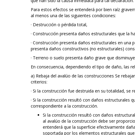
que han sido la causa inmediata para tal declaración.
Para estos efectos se entenderá por bien raíz grave
al menos una de las siguientes condiciones:
· Destrucción o pérdida total,
· Construcción presenta daños estructurales que la ha
· Construcción presenta daños estructurales en una pa
presenta daños constructivos (no estructurales) cons
· Terreno o suelo presenta daño grave que disminuy
En consecuencia, dependiendo el tipo de daño, las reb
a) Rebaja del avalúo de las construcciones Se rebaja
criterios:
· Si la construcción fue destruida en su totalidad, se 
· Si la construcción resultó con daños estructurales qu
correspondiente a la construcción.
Si la construcción resultó con daños estructura
al avalúo de la construcción debe ser proporcio
entenderá que la superficie efectivamente dañ
soportada por los elementos estructurales que