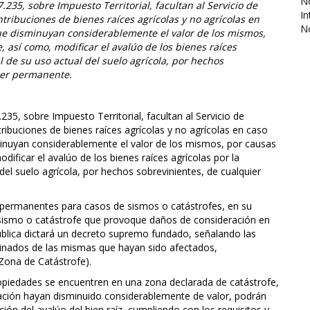
No
°17.235, sobre Impuesto Territorial, facultan al Servicio de
In
tribuciones de bienes raíces agrícolas y no agrícolas en
N
que disminuyan considerablemente el valor de los mismos,
 así como, modificar el avalúo de los bienes raíces
l de su uso actual del suelo agrícola, por hechos
cter permanente.
7.235, sobre Impuesto Territorial, facultan al Servicio de
ribuciones de bienes raíces agrícolas y no agrícolas en caso
minuyan considerablemente el valor de los mismos, por causas
ificar el avalúo de los bienes raíces agrícolas por la
del suelo agrícola, por hechos sobrevinientes, de cualquier
es permanentes para casos de sismos o catástrofes, en su
n sismo o catástrofe que provoque daños de consideración en
pública dictará un decreto supremo fundado, señalando las
inados de las mismas que hayan sido afectados,
Zona de Catástrofe).
ropiedades se encuentren en una zona declarada de catástrofe,
ración hayan disminuido considerablemente de valor, podrán
ción del avalúo del bien raíz, cumpliendo con los requisitos y