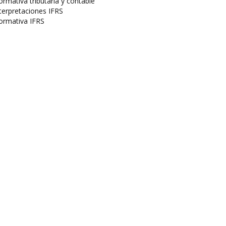
rmativa tributaria y contable
terpretaciones IFRS
ormativa IFRS