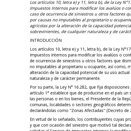
Los artículos 10, letra e) y 11, letra b), de la Ley N
Impuestos Internos para modificar los avalúos o con
caso de ocurrencia de siniestros u otros factores 
por causas no imputables al propietario u ocupante,
agrícolas por la alteración de la capacidad potencia
sobrevinientes, de cualquier naturaleza y de cará
INTRODUCCIÓN
Los artículos 10, letra e) y 11, letra b), de la Ley N°1
Impuestos Internos para modificar los avalúos o cont
de ocurrencia de siniestros u otros factores que dis
no imputables al propietario u ocupante, así como, mod
alteración de la capacidad potencial de su uso actual 
naturaleza y de carácter permanente.
Por su parte, la Ley N° 16.282, que fija disposicion
artículo 1° establece que de producirse en el país u
las personas o en los bienes, el Presidente de la Re
comunas, localidades o sectores geográficos determ
declarándolas como "Zonas Afectadas" (Decreto de 
En virtud de lo señalado, los contribuyentes cuyas p
y que con ocasión del siniestro que motivó tal decla
solicitar al Servicio de Impuestos Internos la modifica