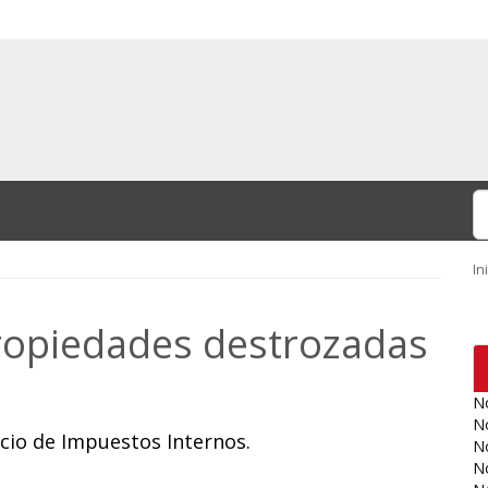
In
ropiedades destrozadas
No
No
vicio de Impuestos Internos.
No
No