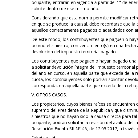
ocupante, entrarán en vigencia a partir del 1° de ene
solicite dentro de ese mismo año.
Considerando que esta norma permite modificar retr
en que se produce la causal, debe recordarse que la
aquellos correctamente pagados o adeudados con ante
De este modo, los contribuyentes que paguen o hay
ocurrió el siniestro, con vencimiento(s) en una fecha 
devolución del impuesto territorial pagado.
Los contribuyentes que paguen o hayan pagado una 
a solicitar devolución íntegra del impuesto territori
del año en curso, en aquella parte que exceda de la r
cuota, los contribuyentes sólo podrán solicitar devo
corresponda, en aquella parte que exceda de la rebaj
V. OTROS CASOS.
Los propietarios, cuyos bienes raíces se encuentren 
supremo del Presidente de la República y que dismi
siniestros que no hayan sido la causa directa para ta
ocupante, podrán solicitar la revisión del avalúo del
Resolución Exenta SII N° 46, de 12.05.2017, a través d
Saluda a Ud.,