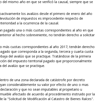
ro del mismo año en que se verificó la causal, siempre que se
oactivamente los avalúos desde el primero de enero del año
 devolución de impuestos es improcedente respecto de
rioridad a la ocurrencia de la causal.
an pagado una o más cuotas correspondientes al año en que
anterior al hecho sobreviniente, no tendrán derecho a solicitar
o más cuotas correspondientes al año 2017, tendrán derecho
al pagado que corresponda a la segunda, tercera y cuarta cuota
ebaja del avalúo que se practique. Tratándose de la primera
lución del impuesto territorial pagado que proporcionalmente
a del avalúo que se practique.
dentro de una zona declarada de catástrofe por decreto
nuyan considerablemente su valor por efecto de uno o mas
l declaración y que no sean imputables al propietario u
 inmueble afectado de acuerdo al procedimiento instruido por la
e la "Solicitud de Modificación al Catastro de Bienes Raíces".