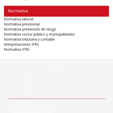
Normativa
Normativa laboral
Normativa previsional
Normativa prevención de riesgo
Normativa sector público y municipalidades
Normativa tributaria y contable
Interpretaciones IFRS
Normativa IFRS
SÍGUENOS
Facebook
Twitter
Linkedin
CONTÁCTENOS:
Mesa central +56(2)2963 8310
contacto@notrasnoches.com