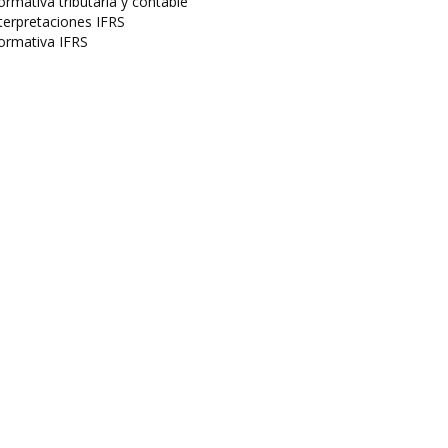
rmativa tributaria y contable
terpretaciones IFRS
ormativa IFRS