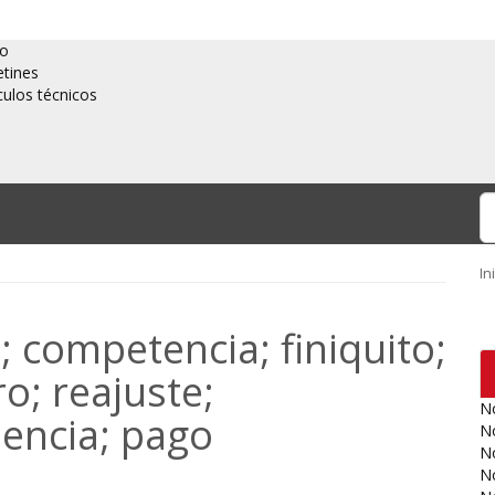
io
etines
culos técnicos
In
; competencia; finiquito;
ro; reajuste;
No
lencia; pago
No
No
No