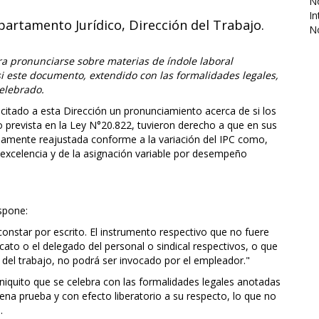
No
In
partamento Jurídico, Dirección del Trabajo.
N
ra pronunciarse sobre materias de índole laboral
si este documento, extendido con las formalidades legales,
celebrado.
citado a esta Dirección un pronunciamiento acerca de si los
o prevista en la Ley N°20.822, tuvieron derecho a que en sus
idamente reajustada conforme a la variación del IPC como,
 excelencia y de la asignación variable por desempeño
ispone:
constar por escrito. El instrumento respectivo que no fuere
icato o el delegado del personal o sindical respectivos, o que
r del trabajo, no podrá ser invocado por el empleador."
 finiquito que se celebra con las formalidades legales anotadas
ena prueba y con efecto liberatorio a su respecto, lo que no
.