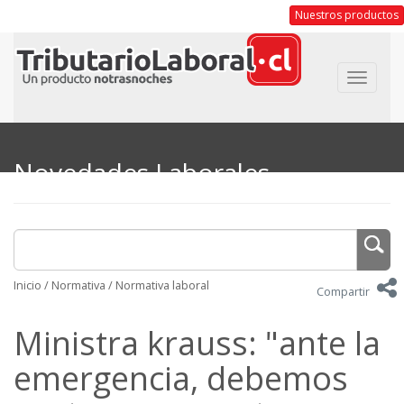
Nuestros productos
Toggle
navigat
Novedades Laborales
Inicio
/
Normativa
/
Normativa laboral
Compartir
Ministra krauss: "ante la
emergencia, debemos