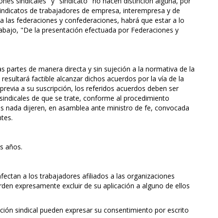
iones sindicales" y "sindicato" no hacen distinción alguna, por
sindicatos de trabajadores de empresa, interempresa y de
 a las federaciones y confederaciones, habrá que estar a lo
Trabajo, "De la presentación efectuada por Federaciones y
 partes de manera directa y sin sujeción a la normativa de la
 resultará factible alcanzar dichos acuerdos por la vía de la
previa a su suscripción, los referidos acuerdos deben ser
 sindicales de que se trate, conforme al procedimiento
tos nada dijeren, en asamblea ante ministro de fe, convocada
ntes.
s años.
ectan a los trabajadores afiliados a las organizaciones
erden expresamente excluir de su aplicación a alguno de ellos
iación sindical pueden expresar su consentimiento por escrito