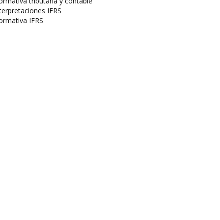
rmativa tributaria y contable
terpretaciones IFRS
ormativa IFRS