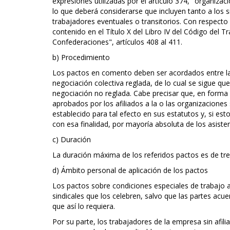
expresiones utilizadas por el artículo 374, "organizac
lo que deberá considerarse que incluyen tanto a los 
trabajadores eventuales o transitorios. Con respecto
contenido en el Título X del Libro IV del Código del 
Confederaciones", artículos 408 al 411.
b) Procedimiento
Los pactos en comento deben ser acordados entre las
negociación colectiva reglada, de lo cual se sigue que
negociación no reglada. Cabe precisar que, en forma 
aprobados por los afiliados a la o las organizaciones
establecido para tal efecto en sus estatutos y, si es
con esa finalidad, por mayoría absoluta de los asiste
c) Duración
La duración máxima de los referidos pactos es de tre
d) Ámbito personal de aplicación de los pactos
Los pactos sobre condiciones especiales de trabajo af
sindicales que los celebren, salvo que las partes acu
que así lo requiera.
Por su parte, los trabajadores de la empresa sin afil