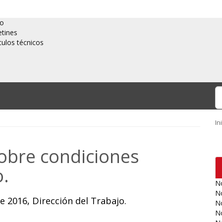
io
etines
culos técnicos
In
sobre condiciones
o.
No
No
 2016, Dirección del Trabajo.
No
No