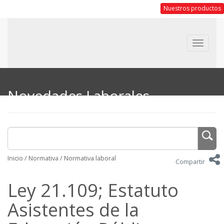
Nuestros productos
Toggle
navigat
Novedades Laborales
Inicio
/
Normativa
/
Normativa laboral
Compartir
Ley 21.109; Estatuto
Asistentes de la