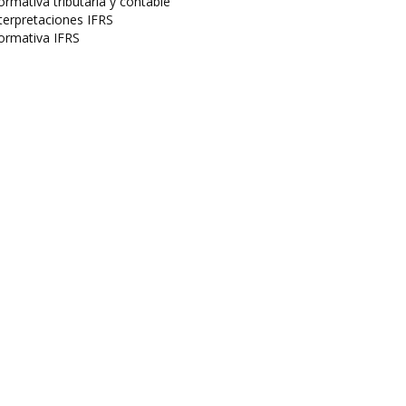
rmativa tributaria y contable
terpretaciones IFRS
ormativa IFRS