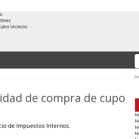
io
etines
culos técnicos
In
ividad de compra de cupo
No
No
icio de Impuestos Internos.
No
No