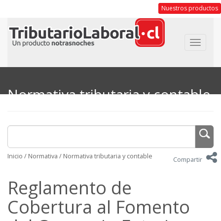
Nuestros productos
Toggle
navigat
Normativa tributaria y contable
Inicio
/
Normativa
/
Normativa tributaria y contable
Compartir
Reglamento de
Cobertura al Fomento