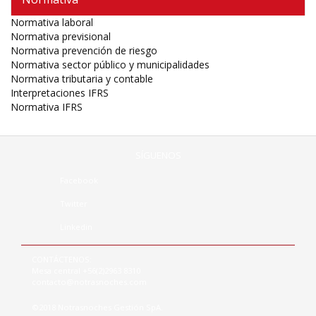
Normativa laboral
Normativa previsional
Normativa prevención de riesgo
Normativa sector público y municipalidades
Normativa tributaria y contable
Interpretaciones IFRS
Normativa IFRS
SÍGUENOS
Facebook
Twitter
Linkedin
CONTÁCTENOS:
Mesa central +56(2)2963 8310
contacto@notrasnoches.com
©2018 Notrasnoches Gestión SpA.