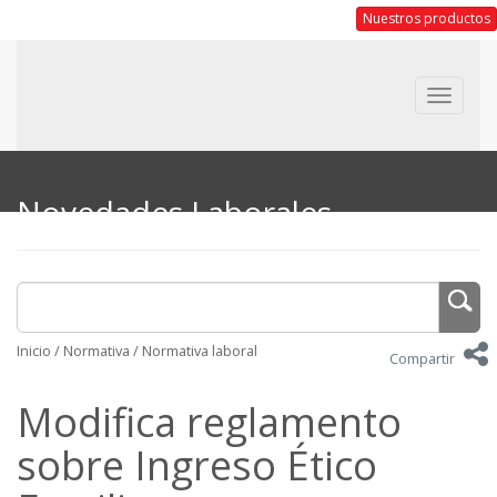
Nuestros productos
Toggle
navigat
Novedades Laborales
Inicio
/
Normativa
/
Normativa laboral
Compartir
Modifica reglamento
sobre Ingreso Ético