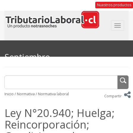
Nuestros productos
Toggle
navigat
Septiembre
Inicio
/
Normativa
/
Normativa laboral
Compartir
Ley N°20.940; Huelga;
Reincorporación;