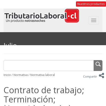
Nuestros productos
Toggle
navigat
Julio
Inicio
/
Normativa
/
Normativa laboral
Compartir
Contrato de trabajo;
Terminación;