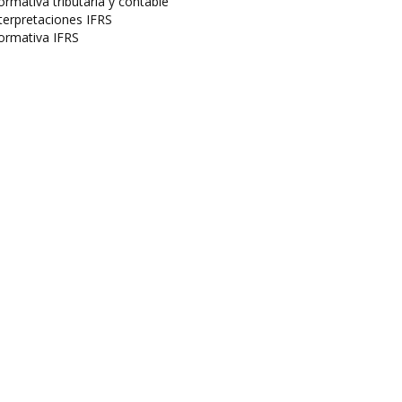
rmativa tributaria y contable
terpretaciones IFRS
ormativa IFRS