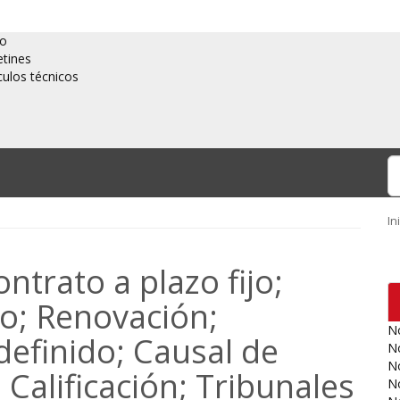
io
etines
culos técnicos
In
ntrato a plazo fijo;
zo; Renovación;
No
definido; Causal de
No
No
 Calificación; Tribunales
No