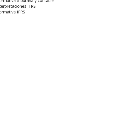
rmativa tributaria y contable
terpretaciones IFRS
ormativa IFRS