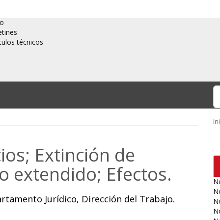
io
etines
culos técnicos
In
ios; Extinción de
o extendido; Efectos.
No
No
artamento Jurídico, Dirección del Trabajo.
No
No