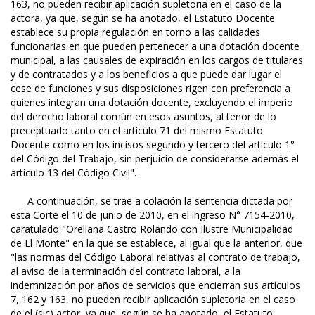
163, no pueden recibir aplicación supletoria en el caso de la
actora, ya que, según se ha anotado, el Estatuto Docente
establece su propia regulación en torno a las calidades
funcionarias en que pueden pertenecer a una dotación docente
municipal, a las causales de expiración en los cargos de titulares
y de contratados y a los beneficios a que puede dar lugar el
cese de funciones y sus disposiciones rigen con preferencia a
quienes integran una dotación docente, excluyendo el imperio
del derecho laboral común en esos asuntos, al tenor de lo
preceptuado tanto en el artículo 71 del mismo Estatuto
Docente como en los incisos segundo y tercero del artículo 1°
del Código del Trabajo, sin perjuicio de considerarse además el
artículo 13 del Código Civil".
A continuación, se trae a colación la sentencia dictada por
esta Corte el 10 de junio de 2010, en el ingreso N° 7154-2010,
caratulado "Orellana Castro Rolando con Ilustre Municipalidad
de El Monte" en la que se establece, al igual que la anterior, que
"las normas del Código Laboral relativas al contrato de trabajo,
al aviso de la terminación del contrato laboral, a la
indemnización por años de servicios que encierran sus artículos
7, 162 y 163, no pueden recibir aplicación supletoria en el caso
de el (sic) actor, ya que, según se ha anotado, el Estatuto