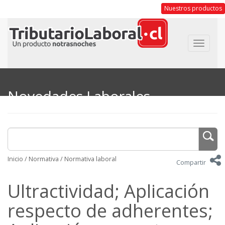
Nuestros productos
Toggle
navigat
Novedades Laborales
Inicio
/
Normativa
/
Normativa laboral
Compartir
Ultractividad; Aplicación
respecto de adherentes;