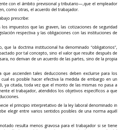
te con el ámbito previsional y tributario—,que el empleador
en, como otras, el acuerdo del trabajador.
rabajo prescribe:
 los impuestos que las graven, las cotizaciones de seguridad
gislación respectiva y las obligaciones con las instituciones de
que la doctrina institucional ha denominado “obligatorios”,
pactado por tal concepto, sino el valor que resulte después de
ra, no derivan de un acuerdo de las partes, sino de la propia
a que ascienden tales deducciones deben excluirse para los
 cual es posible hacer efectiva la medida de embargo en un
20, ya citada, toda vez que el monto de las mismas no pasa a
ente el trabajador, atendidos los objetivos específicos a que
educciones.
ecie el principio interpretativo de la ley laboral denominado in
debe elegir entre varios sentidos posibles de una norma aquél
anotado resulta menos gravosa para el trabajador si se tiene