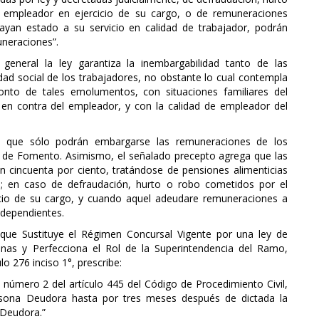
l empleador en ejercicio de su cargo, o de remuneraciones
ayan estado a su servicio en calidad de trabajador, podrán
uneraciones”.
general la ley garantiza la inembargabilidad tanto de las
ad social de los trabajadores, no obstante lo cual contempla
onto de tales emolumentos, con situaciones familiares del
e en contra del empleador, y con la calidad de empleador del
e que sólo podrán embargarse las remuneraciones de los
s de Fomento. Asimismo, el señalado precepto agrega que las
cincuenta por ciento, tratándose de pensiones alimenticias
al; en caso de defraudación, hurto o robo cometidos por el
icio de su cargo, y cuando aquel adeudare remuneraciones a
 dependientes.
 que Sustituye el Régimen Concursal Vigente por una ley de
nas y Perfecciona el Rol de la Superintendencia del Ramo,
ulo 276 inciso 1°, prescribe:
l número 2 del artículo 445 del Código de Procedimiento Civil,
sona Deudora hasta por tres meses después de dictada la
a Deudora.”