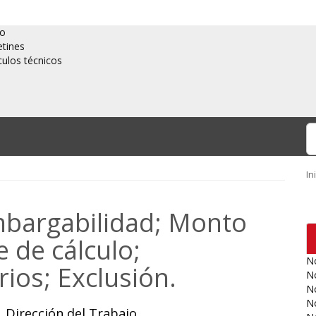
io
etines
culos técnicos
In
bargabilidad; Monto
e de cálculo;
No
ios; Exclusión.
No
No
No
 Dirección del Trabajo.