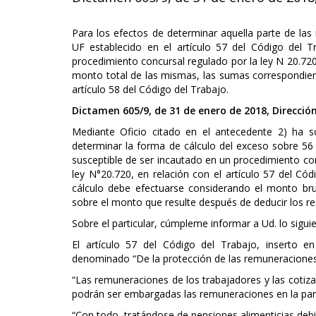
Para los efectos de determinar aquella parte de la
UF establecido en el artículo 57 del Código del T
procedimiento concursal regulado por la ley N 20.720
monto total de las mismas, las sumas correspondiente
artículo 58 del Código del Trabajo.
Dictamen 605/9, de 31 de enero de 2018, Dirección
Mediante Oficio citado en el antecedente 2) ha s
determinar la forma de cálculo del exceso sobre 5
susceptible de ser incautado en un procedimiento con
ley N°20.720, en relación con el artículo 57 del Cód
cálculo debe efectuarse considerando el monto bru
sobre el monto que resulte después de deducir los re
Sobre el particular, cúmpleme informar a Ud. lo siguie
El artículo 57 del Código del Trabajo, inserto e
denominado “De la protección de las remuneraciones”
“Las remuneraciones de los trabajadores y las cotiz
podrán ser embargadas las remuneraciones en la par
“Con todo, tratándose de pensiones alimenticias debi