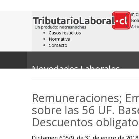
Inic
Bol
Artí
Casos resueltos
Normativa
Contacto
Novedades Laborales
Remuneraciones; Em
sobre las 56 UF. Bas
Descuentos obligator
Dictamen 605/9, de 31 de enero de 2018,