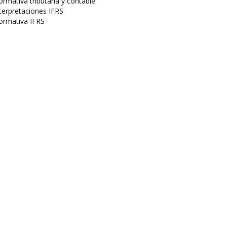
rmativa tributaria y contable
terpretaciones IFRS
ormativa IFRS