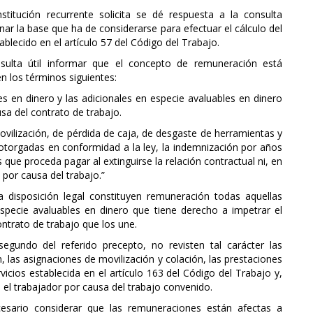
nstitución recurrente solicita se dé respuesta a la consulta
ar la base que ha de considerarse para efectuar el cálculo del
lecido en el artículo 57 del Código del Trabajo.
resulta útil informar que el concepto de remuneración está
en los términos siguientes:
s en dinero y las adicionales en especie avaluables en dinero
sa del contrato de trabajo.
vilización, de pérdida de caja, de desgaste de herramientas y
s otorgadas en conformidad a la ley, la indemnización por años
s que proceda pagar al extinguirse la relación contractual ni, en
 por causa del trabajo.”
a disposición legal constituyen remuneración todas aquellas
especie avaluables en dinero que tiene derecho a impetrar el
ontrato de trabajo que los une.
egundo del referido precepto, no revisten tal carácter las
n, las asignaciones de movilización y colación, las prestaciones
vicios establecida en el artículo 163 del Código del Trabajo y,
a el trabajador por causa del trabajo convenido.
cesario considerar que las remuneraciones están afectas a