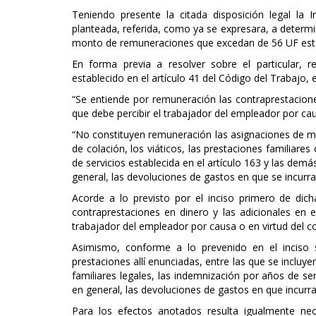
Teniendo presente la citada disposición legal la I
planteada, referida, como ya se expresara, a determin
monto de remuneraciones que excedan de 56 UF estab
En forma previa a resolver sobre el particular, 
establecido en el artículo 41 del Código del Trabajo, 
“Se entiende por remuneración las contraprestacione
que debe percibir el trabajador del empleador por cau
“No constituyen remuneración las asignaciones de mo
de colación, los viáticos, las prestaciones familiare
de servicios establecida en el artículo 163 y las demá
general, las devoluciones de gastos en que se incurra
Acorde a lo previsto por el inciso primero de dich
contraprestaciones en dinero y las adicionales en 
trabajador del empleador por causa o en virtud del c
Asimismo, conforme a lo prevenido en el inciso s
prestaciones allí enunciadas, entre las que se incluye
familiares legales, las indemnización por años de ser
en general, las devoluciones de gastos en que incurr
Para los efectos anotados resulta igualmente ne