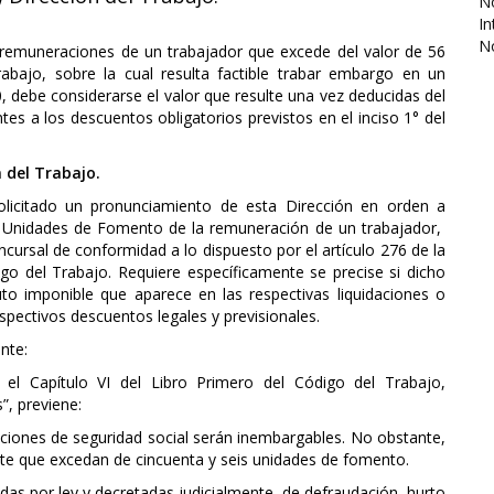
No
In
N
s remuneraciones de un trabajador que excede del valor de 56
rabajo, sobre la cual resulta factible trabar embargo en un
, debe considerarse el valor que resulte una vez deducidas del
s a los descuentos obligatorios previstos en el inciso 1° del
 del Trabajo.
olicitado un pronunciamiento de esta Dirección en orden a
6 Unidades de Fomento de la remuneración de un trabajador,
cursal de conformidad a lo dispuesto por el artículo 276 de la
igo del Trabajo. Requiere específicamente se precise si dicho
to imponible que aparece en las respectivas liquidaciones o
spectivos descuentos legales y previsionales.
nte:
n el Capítulo VI del Libro Primero del Código del Trabajo,
, previene:
aciones de seguridad social serán inembargables. No obstante,
te que excedan de cincuenta y seis unidades de fomento.
das por ley y decretadas judicialmente, de defraudación, hurto