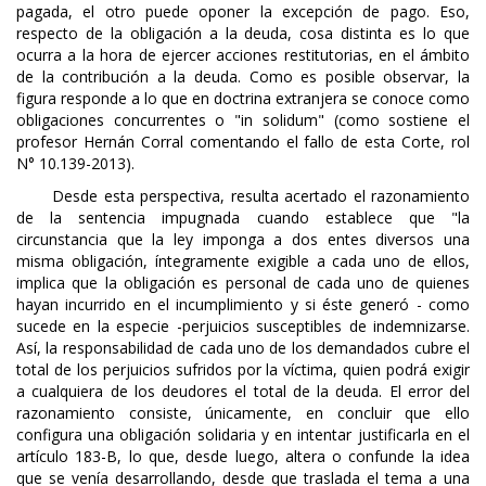
pagada, el otro puede oponer la excepción de pago. Eso,
respecto de la obligación a la deuda, cosa distinta es lo que
ocurra a la hora de ejercer acciones restitutorias, en el ámbito
de la contribución a la deuda. Como es posible observar, la
figura responde a lo que en doctrina extranjera se conoce como
obligaciones concurrentes o "in solidum" (como sostiene el
profesor Hernán Corral comentando el fallo de esta Corte, rol
N° 10.139-2013).
Desde esta perspectiva, resulta acertado el razonamiento
de la sentencia impugnada cuando establece que "la
circunstancia que la ley imponga a dos entes diversos una
misma obligación, íntegramente exigible a cada uno de ellos,
implica que la obligación es personal de cada uno de quienes
hayan incurrido en el incumplimiento y si éste generó - como
sucede en la especie -perjuicios susceptibles de indemnizarse.
Así, la responsabilidad de cada uno de los demandados cubre el
total de los perjuicios sufridos por la víctima, quien podrá exigir
a cualquiera de los deudores el total de la deuda. El error del
razonamiento consiste, únicamente, en concluir que ello
configura una obligación solidaria y en intentar justificarla en el
artículo 183-B, lo que, desde luego, altera o confunde la idea
que se venía desarrollando, desde que traslada el tema a una