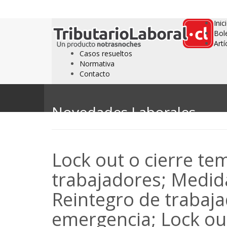
Inic
Bol
Artí
Casos resueltos
Normativa
Contacto
Novedades Laborales
Lock out o cierre te
trabajadores; Medid
Reintegro de trabaj
emergencia; Lock out