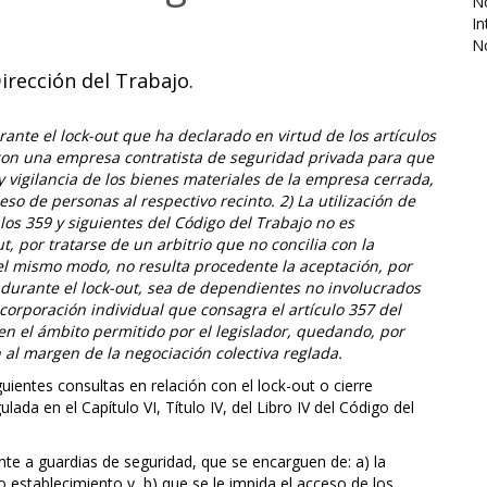
No
In
N
irección del Trabajo.
rante el lock-out que ha declarado en virtud de los artículos
 con una empresa contratista de seguridad privada para que
y vigilancia de los bienes materiales de la empresa cerrada,
so de personas al respectivo recinto. 2) La utilización de
los 359 y siguientes del Código del Trabajo no es
t, por tratarse de un arbitrio que no concilia con la
el mismo modo, no resulta procedente la aceptación, por
 durante el lock-out, sea de dependientes no involucrados
ncorporación individual que consagra el artículo 357 del
 en el ámbito permitido por el legislador, quedando, por
 al margen de la negociación colectiva reglada.
uientes consultas en relación con el lock-out o cierre
ada en el Capítulo VI, Título IV, del Libro IV del Código del
nte a guardias de seguridad, que se encarguen de: a) la
o establecimiento y, b) que se le impida el acceso de los