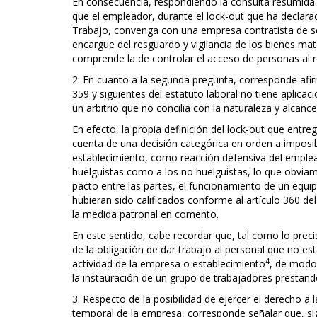
En consecuencia, respondiendo la consulta resumida 
que el empleador, durante el lock-out que ha declarad
Trabajo, convenga con una empresa contratista de se
encargue del resguardo y vigilancia de los bienes mat
comprende la de controlar el acceso de personas al 
2. En cuanto a la segunda pregunta, corresponde afir
359 y siguientes del estatuto laboral no tiene aplicac
un arbitrio que no concilia con la naturaleza y alcanc
En efecto, la propia definición del lock-out que entreg
cuenta de una decisión categórica en orden a imposibi
establecimiento, como reacción defensiva del emplea
huelguistas como a los no huelguistas, lo que obviame
pacto entre las partes, el funcionamiento de un equ
hubieran sido calificados conforme al artículo 360 d
la medida patronal en comento.
En este sentido, cabe recordar que, tal como lo preci
de la obligación de dar trabajo al personal que no est
4
actividad de la empresa o establecimiento
, de modo
la instauración de un grupo de trabajadores prestan
3. Respecto de la posibilidad de ejercer el derecho a l
temporal de la empresa, corresponde señalar que, si