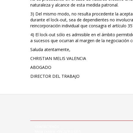
naturaleza y alcance de esta medida patronal.
3) Del mismo modo, no resulta procedente la aceptac
durante el lock-out, sea de dependientes no involucr
reincorporación individual que consagra el artículo 35
4) El lock-out sólo es admisible en el ámbito permitid
a sucesos que ocurran al margen de la negociación co
Saluda atentamente,
CHRISTIAN MELIS VALENCIA
ABOGADO
DIRECTOR DEL TRABAJO
CONTÁCTENOS:
Mesa central +56(2)2963 8310