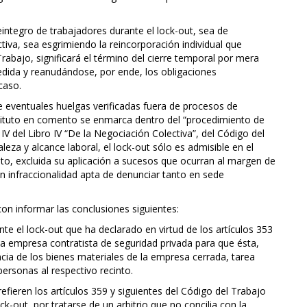
eintegro de trabajadores durante el lock-out, sea de
tiva, sea esgrimiendo la reincorporación individual que
Trabajo, significará el término del cierre temporal por mera
edida y reanudándose, por ende, los obligaciones
caso.
nte eventuales huelgas verificadas fuera de procesos de
nstituto en comento se enmarca dentro del “procedimiento de
IV del Libro IV “De la Negociación Colectiva”, del Código del
leza y alcance laboral, el lock-out sólo es admisible en el
nto, excluida su aplicación a sucesos que ocurran al margen de
 en infraccionalidad apta de denunciar tanto en sede
on informar las conclusiones siguientes:
nte el lock-out que ha declarado en virtud de los artículos 353
a empresa contratista de seguridad privada para que ésta,
ncia de los bienes materiales de la empresa cerrada, tarea
ersonas al respectivo recinto.
efieren los artículos 359 y siguientes del Código del Trabajo
k-out, por tratarse de un arbitrio que no concilia con la