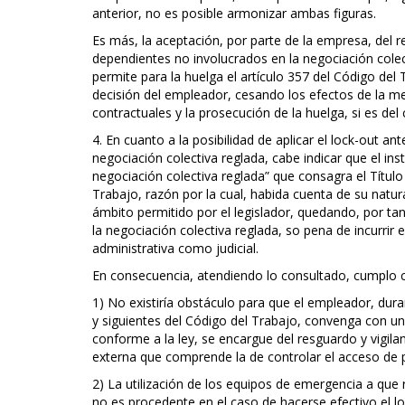
anterior, no es posible armonizar ambas figuras.
Es más, la aceptación, por parte de la empresa, del r
dependientes no involucrados en la negociación colec
permite para la huelga el artículo 357 del Código del 
decisión del empleador, cesando los efectos de la m
contractuales y la prosecución de la huelga, si es del 
4. En cuanto a la posibilidad de aplicar el lock-out a
negociación colectiva reglada, cabe indicar que el i
negociación colectiva reglada” que consagra el Título 
Trabajo, razón por la cual, habida cuenta de su natura
ámbito permitido por el legislador, quedando, por ta
la negociación colectiva reglada, so pena de incurrir
administrativa como judicial.
En consecuencia, atendiendo lo consultado, cumplo c
1) No existiría obstáculo para que el empleador, dura
y siguientes del Código del Trabajo, convenga con un
conforme a la ley, se encargue del resguardo y vigila
externa que comprende la de controlar el acceso de p
2) La utilización de los equipos de emergencia a que r
no es procedente en el caso de hacerse efectivo el loc