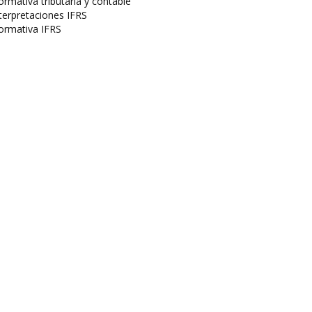
rmativa tributaria y contable
terpretaciones IFRS
ormativa IFRS