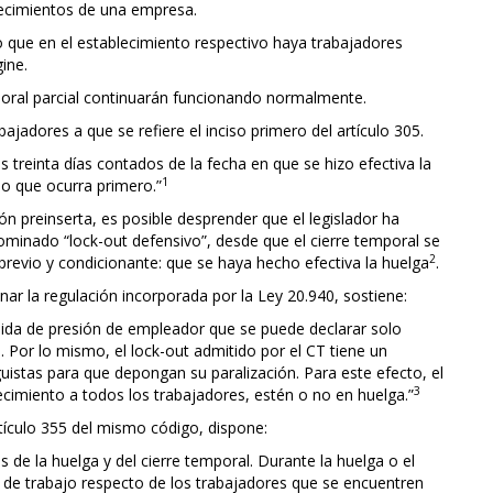
lecimientos de una empresa.
io que en el establecimiento respectivo haya trabajadores
ine.
poral parcial continuarán funcionando normalmente.
bajadores a que se refiere el inciso primero del artículo 305.
s treinta días contados de la fecha en que se hizo efectiva la
1
ho que ocurra primero.”
ón preinserta, es posible desprender que el legislador ha
ominado “lock-out defensivo”, desde que el cierre temporal se
2
previo y condicionante: que se haya hecho efectiva la huelga
.
nar la regulación incorporada por la Ley 20.940, sostiene:
dida de presión de empleador que se puede declarar solo
 Por lo mismo, el lock-out admitido por el CT tiene un
guistas para que depongan su paralización. Para este efecto, el
3
cimiento a todos los trabajadores, estén o no en huelga.”
rtículo 355 del mismo código, dispone:
s de la huelga y del cierre temporal. Durante la huelga o el
 de trabajo respecto de los trabajadores que se encuentren