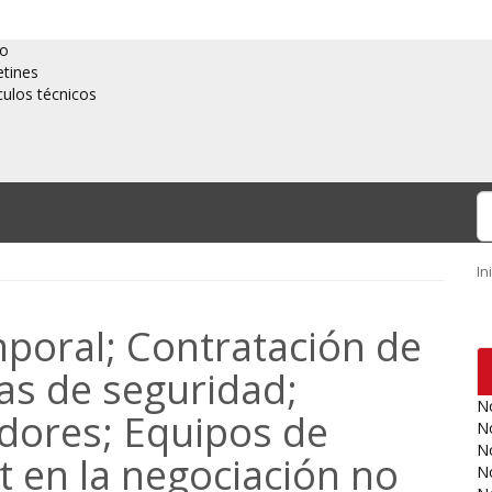
io
etines
culos técnicos
In
mporal; Contratación de
as de seguridad;
No
adores; Equipos de
No
No
 en la negociación no
No