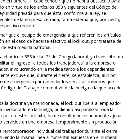
en el numeral 1, cabe concluir que no habría obstáculo para
o en virtud de los artículos 353 y siguientes del Código del
guridad privada para que ésta, conforme a la ley, se
eriales de la empresa cerrada, tarea externa que, por cierto,
respectivo recinto.
mar que el equipo de emergencia a que refieren los artículos
ión en el caso de hacerse efectivo el lock-out, por tratarse de
e de esta medida patronal.
a el artículo 353 inciso 2° del Código laboral, ya transcrito, da
litar el ingreso “a todos los trabajadores” a la empresa o
dor, involucrando en la medida tanto a los dependientes
nte excluye que, durante el cierre, se establezca, aún por
ipo de emergencia para atender los servicios mínimos que
el Código del Trabajo con motivo de la huelga a la que accede
sa la doctrina ya mencionada, el lock-out libera al empleador
á involucrado en la huelga, pudiendo así paralizar toda la
 que, en este contexto, ha de resultar necesariamente ajena
do servicios en una empresa temporalmente sin producción.
a reincorporación individual del trabajador durante el cierre
guiendo la misma línea argumental expuesta en el numeral