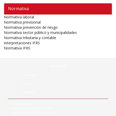
Normativa
Normativa laboral
Normativa previsional
Normativa prevención de riesgo
Normativa sector público y municipalidades
Normativa tributaria y contable
Interpretaciones IFRS
Normativa IFRS
SÍGUENOS
Facebook
Twitter
Linkedin
CONTÁCTENOS:
Mesa central +56(2)2963 8310
contacto@notrasnoches.com