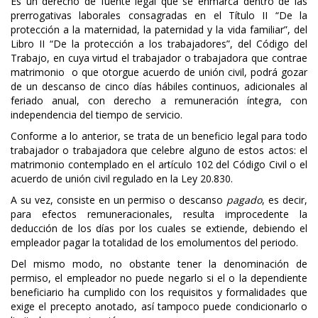
Es un derecho de fuente legal que se enmarca dentro de las
prerrogativas laborales consagradas en el Título II “De la
protección a la maternidad, la paternidad y la vida familiar”, del
Libro II “De la protección a los trabajadores”, del Código del
Trabajo, en cuya virtud el trabajador o trabajadora que contrae
matrimonio o que otorgue acuerdo de unión civil, podrá gozar
de un descanso de cinco días hábiles continuos, adicionales al
feriado anual, con derecho a remuneración íntegra, con
independencia del tiempo de servicio.
Conforme a lo anterior, se trata de un beneficio legal para todo
trabajador o trabajadora que celebre alguno de estos actos: el
matrimonio contemplado en el artículo 102 del Código Civil o el
acuerdo de unión civil regulado en la Ley 20.830.
A su vez, consiste en un permiso o descanso
pagado
, es decir,
para efectos remuneracionales, resulta improcedente la
deducción de los días por los cuales se extiende, debiendo el
empleador pagar la totalidad de los emolumentos del periodo.
Del mismo modo, no obstante tener la denominación de
permiso, el empleador no puede negarlo si el o la dependiente
beneficiario ha cumplido con los requisitos y formalidades que
exige el precepto anotado, así tampoco puede condicionarlo o