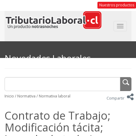
Nuestros productos
Toggle
navigat
Novedades Laborales
Inicio
/
Normativa
/
Normativa laboral
Compartir
Contrato de Trabajo;
Modificación tácita;