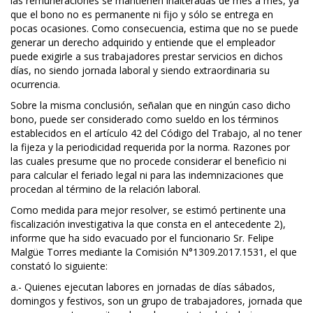
las remuneraciones se mantienen inalteradas de mes a mes, ya
que el bono no es permanente ni fijo y sólo se entrega en
pocas ocasiones. Como consecuencia, estima que no se puede
generar un derecho adquirido y entiende que el empleador
puede exigirle a sus trabajadores prestar servicios en dichos
días, no siendo jornada laboral y siendo extraordinaria su
ocurrencia.
Sobre la misma conclusión, señalan que en ningún caso dicho
bono, puede ser considerado como sueldo en los términos
establecidos en el artículo 42 del Código del Trabajo, al no tener
la fijeza y la periodicidad requerida por la norma. Razones por
las cuales presume que no procede considerar el beneficio ni
para calcular el feriado legal ni para las indemnizaciones que
procedan al término de la relación laboral.
Como medida para mejor resolver, se estimó pertinente una
fiscalización investigativa la que consta en el antecedente 2),
informe que ha sido evacuado por el funcionario Sr. Felipe
Malgüe Torres mediante la Comisión N°1309.2017.1531, el que
constató lo siguiente:
a.- Quienes ejecutan labores en jornadas de días sábados,
domingos y festivos, son un grupo de trabajadores, jornada que