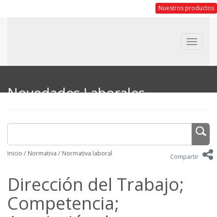
Nuestros productos
Toggle
navigat
Novedades Laborales
Inicio
/
Normativa
/
Normativa laboral
Compartir
Dirección del Trabajo;
Competencia;