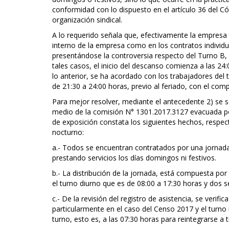
conformidad con lo dispuesto en el artículo 36 del C
organización sindical.
A lo requerido señala que, efectivamente la empresa 
interno de la empresa como en los contratos individua
presentándose la controversia respecto del Turno B, e
tales casos, el inicio del descanso comienza a las 24:
lo anterior, se ha acordado con los trabajadores del t
de 21:30 a 24:00 horas, previo al feriado, con el co
Para mejor resolver, mediante el antecedente 2) se sol
medio de la comisión N° 1301.2017.3127 evacuada por
de exposición constata los siguientes hechos, respe
nocturno:
a.- Todos se encuentran contratados por una jornada
prestando servicios los días domingos ni festivos.
b.- La distribución de la jornada, está compuesta po
el turno diurno que es de 08:00 a 17:30 horas y dos 
c.- De la revisión del registro de asistencia, se verif
particularmente en el caso del Censo 2017 y el turno n
turno, esto es, a las 07:30 horas para reintegrarse a t