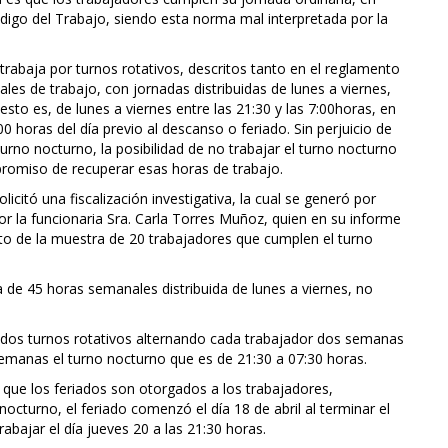
ódigo del Trabajo, siendo esta norma mal interpretada por la
trabaja por turnos rotativos, descritos tanto en el reglamento
les de trabajo, con jornadas distribuidas de lunes a viernes,
sto es, de lunes a viernes entre las 21:30 y las 7:00horas, en
00 horas del día previo al descanso o feriado. Sin perjuicio de
urno nocturno, la posibilidad de no trabajar el turno nocturno
mpromiso de recuperar esas horas de trabajo.
icitó una fiscalización investigativa, la cual se generó por
 la funcionaria Sra. Carla Torres Muñoz, quien en su informe
cto de la muestra de 20 trabajadores que cumplen el turno
 de 45 horas semanales distribuida de lunes a viernes, no
r dos turnos rotativos alternando cada trabajador dos semanas
semanas el turno nocturno que es de 21:30 a 07:30 horas.
ica que los feriados son otorgados a los trabajadores,
octurno, el feriado comenzó el día 18 de abril al terminar el
rabajar el día jueves 20 a las 21:30 horas.