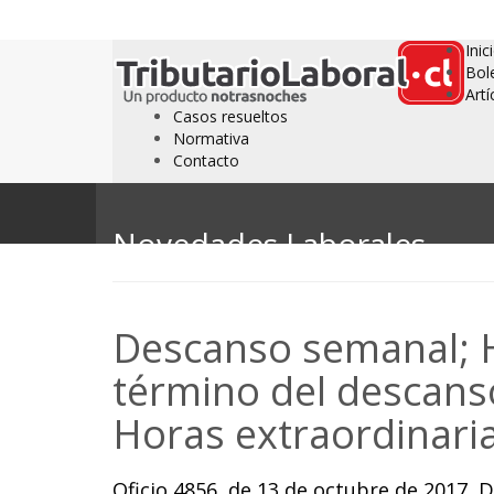
Inic
Bol
Artí
Casos resueltos
Normativa
Contacto
Novedades Laborales
Descanso semanal; Ho
término del descanso
Horas extraordinaria
Oficio 4856, de 13 de octubre de 2017, 