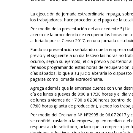
La ejecución de jornada extraordinaria impaga, sobre
los trabajadores, hace procedente el pago de la total
Por medio de la presentación del antecedente 5) Ud.
acerca de la procedencia de recuperar las horas no tra
al feriado por el Censo 2017, en una jornada distribui
Funda su presentación señalando que la empresa oblig
previo y el siguiente a un día festivo las horas no t
ocurrió, según su ejemplo, el día previo y posterior a
feriados programando estas horas de recuperación, qu
días sábados, lo que a su juicio alteraría lo dispuest
pagarse como jornada extraordinaria.
Agrega además que la empresa cuenta con una distrib
día de lunes a jueves de 8:00 a 17:30 horas y el día v
de lunes a viernes de 17:00 a 02:30 horas (control de
07:00 horas (planta de producción), siendo los trabaj
Por medio del Ordinario N° N°2995 de 06.07.2017 y con
se confirió traslado a la empresa, quien mediante el
respuesta a lo solicitado, aclara que la empresa jam
domingos o festivos, sino lo que ocurre en la práctic