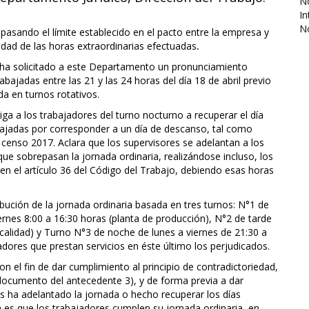
No
In
N
pasando el límite establecido en el pacto entre la empresa y
idad de las horas extraordinarias efectuadas
.
 ha solicitado a este Departamento un pronunciamiento
bajadas entre las 21 y las 24 horas del día 18 de abril previo
da en turnos rotativos.
a a los trabajadores del turno nocturno a recuperar el día
rabajadas por corresponder a un día de descanso, tal como
l censo 2017. Aclara que los supervisores se adelantan a los
e sobrepasan la jornada ordinaria, realizándose incluso, los
o en el artículo 36 del Código del Trabajo, debiendo esas horas
ución de la jornada ordinaria basada en tres turnos: N°1 de
iernes 8:00 a 16:30 horas (planta de producción), N°2 de tarde
 calidad) y Turno N°3 de noche de lunes a viernes de 21:30 a
adores que prestan servicios en éste último los perjudicados.
 el fin de dar cumplimiento al principio de contradictoriedad,
 documento del antecedente 3), y de forma previa a dar
ás ha adelantado la jornada o hecho recuperar los días
a es que los trabajadores cumplen su jornada ordinaria, en