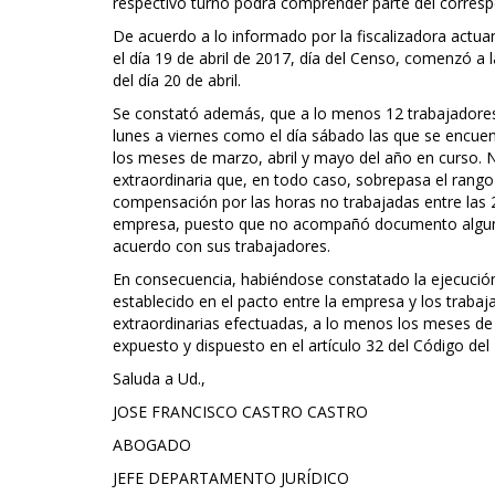
respectivo turno podrá comprender parte del corresp
De acuerdo a lo informado por la fiscalizadora actua
el día 19 de abril de 2017, día del Censo, comenzó a l
del día 20 de abril.
Se constató además, que a lo menos 12 trabajadores 
lunes a viernes como el día sábado las que se encuen
los meses de marzo, abril y mayo del año en curso. 
extraordinaria que, en todo caso, sobrepasa el rango
compensación por las horas no trabajadas entre las 21
empresa, puesto que no acompañó documento alguno 
acuerdo con sus trabajadores.
En consecuencia, habiéndose constatado la ejecución
establecido en el pacto entre la empresa y los trabaj
extraordinarias efectuadas, a lo menos los meses de 
expuesto y dispuesto en el artículo 32 del Código del
Saluda a Ud.,
JOSE FRANCISCO CASTRO CASTRO
ABOGADO
JEFE DEPARTAMENTO JURÍDICO