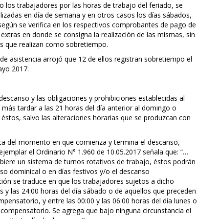
 los trabajadores por las horas de trabajo del feriado, se
ealizadas en día de semana y en otros casos los días sábados,
según se verifica en los respectivos comprobantes de pago de
xtras en donde se consigna la realización de las mismas, sin
as que realizan como sobretiempo.
o de asistencia arrojó que 12 de ellos registran sobretiempo el
ayo 2017.
:
descanso y las obligaciones y prohibiciones establecidas al
 más tardar a las 21 horas del día anterior al domingo o
e éstos, salvo las alteraciones horarias que se produzcan con
rca del momento en que comienza y termina el descanso,
jemplar el Ordinario N° 1.960 de 10.05.2017 señala que: “…
biere un sistema de turnos rotativos de trabajo, éstos podrán
so dominical o en días festivos y/o el descanso
ión se traduce en que los trabajadores sujetos a dicho
as y las 24:00 horas del día sábado o de aquellos que preceden
pensatorio, y entre las 00:00 y las 06:00 horas del día lunes o
o compensatorio. Se agrega que bajo ninguna circunstancia el