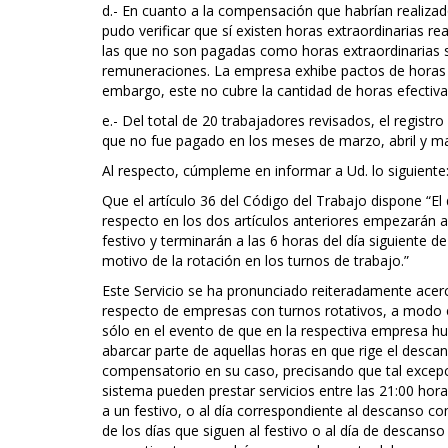
d.- En cuanto a la compensación que habrían realizado
pudo verificar que sí existen horas extraordinarias r
las que no son pagadas como horas extraordinarias 
remuneraciones. La empresa exhibe pactos de horas e
embargo, este no cubre la cantidad de horas efectiv
e.- Del total de 20 trabajadores revisados, el registr
que no fue pagado en los meses de marzo, abril y m
Al respecto, cúmpleme en informar a Ud. lo siguiente
Que el artículo 36 del Código del Trabajo dispone “El 
respecto en los dos artículos anteriores empezarán a
festivo y terminarán a las 6 horas del día siguiente d
motivo de la rotación en los turnos de trabajo.”
Este Servicio se ha pronunciado reiteradamente ace
respecto de empresas con turnos rotativos, a modo e
sólo en el evento de que en la respectiva empresa hu
abarcar parte de aquellas horas en que rige el descan
compensatorio en su caso, precisando que tal excepc
sistema pueden prestar servicios entre las 21:00 hor
a un festivo, o al día correspondiente al descanso com
de los días que siguen al festivo o al día de descans