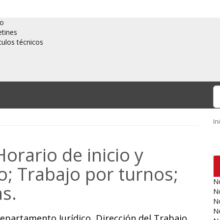
io
etines
culos técnicos
In
rario de inicio y
; Trabajo por turnos;
No
s.
No
No
No
Departamento Jurídico, Dirección del Trabajo.