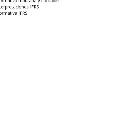
rmativa tributaria y contable
terpretaciones IFRS
ormativa IFRS