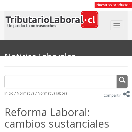
Nuestros productos
Toggle
navigat
Noticias Laborales
Inicio
/
Normativa
/
Normativa laboral
Compartir
Reforma Laboral:
cambios sustanciales