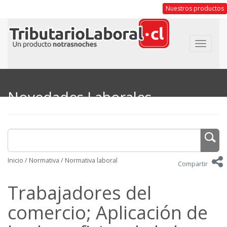
Nuestros productos
Toggle
navigat
Novedades Laborales
Inicio
/
Normativa
/
Normativa laboral
Compartir
Trabajadores del
comercio; Aplicación de