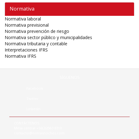
Normativa
Normativa laboral
Normativa previsional
Normativa prevención de riesgo
Normativa sector público y municipalidades
Normativa tributaria y contable
Interpretaciones IFRS
Normativa IFRS
SÍGUENOS
Facebook
Twitter
Linkedin
CONTÁCTENOS:
Mesa central +56(2)2963 8310
contacto@notrasnoches.com