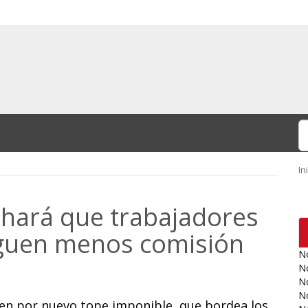
In
 hará que trabajadores
guen menos comisión
No
No
No
No
en por nuevo tope imponible, que bordea los