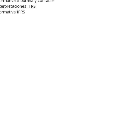
rmativa tributaria y contable
terpretaciones IFRS
ormativa IFRS