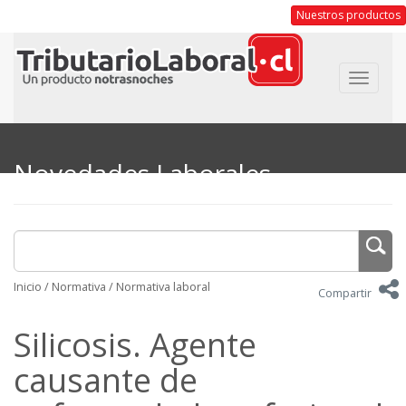
Nuestros productos
Toggle
navigat
Novedades Laborales
Inicio
/
Normativa
/
Normativa laboral
Compartir
Silicosis. Agente
causante de