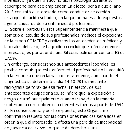
interesado, ya que no adquirió dicha patología durante su
desempeño para ese empleador. En efecto, señala que el año
2013 contrató al interesado como conductor de camión-
estanque de ácido sulfúrico, en la que no ha estado expuesto al
agente causante de su enfermedad profesional.
2.- Sobre el particular, esta Superintendencia manifiesta que
sometió al estudio de sus profesionales médicos el expediente
de la citada COMERE y analizados los antecedentes médicos y
laborales del caso, se ha podido concluir que, efectivamente el
interesado, es portador de una Silicosis pulmonar con una IG del
27,5%.
Sin embargo, considerando sus antecedentes laborales, es
posible concluir que esta enfermedad profesional no la adquirió
en la empresa que reclama sino previamente, aun cuando el
diagnóstico se determinó el día 14-10-2015, mediante
radiografía de tórax de esa fecha. En efecto, de sus
antecedentes ocupacionales, se infiere que la exposición al
riesgo ocurrió principalmente cuando trabajó en la minería
subterránea como obrero en diferentes faenas a partir de 1992.
3.- En consecuencia y por lo expuesto, este Organismo
confirma lo resuelto por las comisiones médicas señaladas en
orden a que al interesado le afecta una pérdida de incapacidad
de ganancia de 27,5%, lo que le da derecho a una