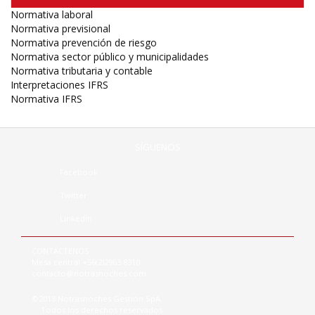
Normativa laboral
Normativa previsional
Normativa prevención de riesgo
Normativa sector público y municipalidades
Normativa tributaria y contable
Interpretaciones IFRS
Normativa IFRS
SÍGUENOS
Facebook
Twitter
Linkedin
CONTÁCTENOS:
Mesa central +56(2)2963 8310
contacto@notrasnoches.com
©2018 Notrasnoches Gestión SpA.
Todos los derechos reservados