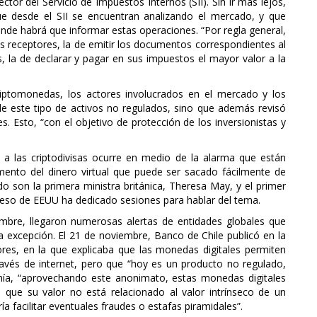
ctor del Servicio de Impuestos Internos (SII). Sin ir más lejos,
e desde el SII se encuentran analizando el mercado, y que
nde habrá que informar estas operaciones. “Por regla general,
los receptores, la de emitir los documentos correspondientes al
s, la de declarar y pagar en sus impuestos el mayor valor a la
riptomonedas, los actores involucrados en el mercado y los
 de este tipo de activos no regulados, sino que además revisó
. Esto, “con el objetivo de protección de los inversionistas y
a las criptodivisas ocurre en medio de la alarma que están
mento del dinero virtual que puede ser sacado fácilmente de
o son la primera ministra británica, Theresa May, y el primer
reso de EEUU ha dedicado sesiones para hablar del tema.
embre, llegaron numerosas alertas de entidades globales que
la excepción. El 21 de noviembre, Banco de Chile publicó en la
ores, en la que explicaba que las monedas digitales permiten
ravés de internet, pero que “hoy es un producto no regulado,
enía, “aprovechando este anonimato, estas monedas digitales
o que su valor no está relacionado al valor intrínseco de un
a facilitar eventuales fraudes o estafas piramidales”.