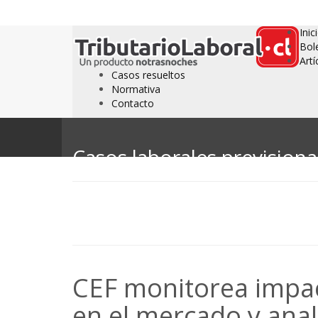
Inic
Bol
Artí
Casos resueltos
Normativa
Contacto
Casos laborales previsiona
Casos laborales previsiona
CEF monitorea impa
en el mercado y anal