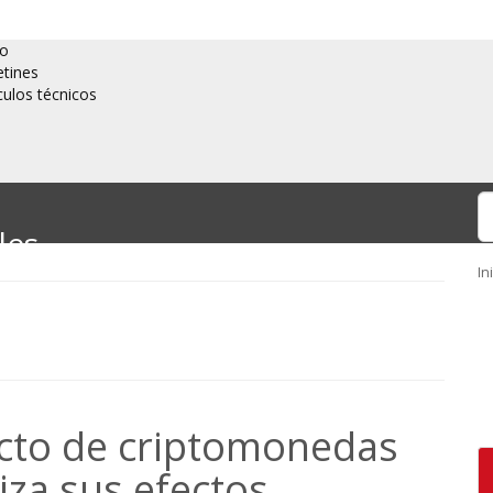
io
etines
culos técnicos
les
In
les
cto de criptomonedas
iza sus efectos