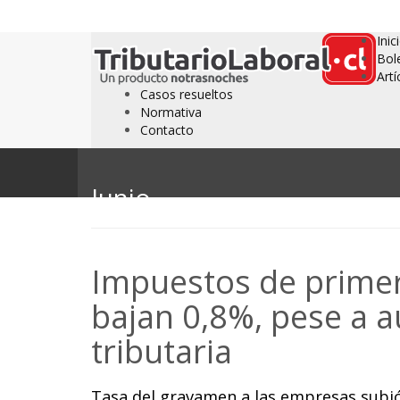
Inic
Bol
Artí
Casos resueltos
Normativa
Contacto
Junio
Impuestos de primer
bajan 0,8%, pese a 
tributaria
Tasa del gravamen a las empresas subi