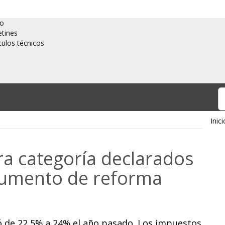
io
etines
culos técnicos
Inici
a categoría declarados
aumento de reforma
ó de 22,5% a 24% el año pasado. Los impuestos