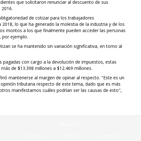
dientes que solicitaron renunciar al descuento de sus
l 2016.
obligatoriedad de cotizar para los trabajadores
 2018, lo que ha generado la molestia de la industria y de los
ajos montos a los que finalmente pueden acceder las personas
a, por ejemplo.
izan se ha mantenido sin variación significativa, en torno al
ias pagadas con cargo a la devolución de impuestos, estas
 más de $13.398 millones a $12.469 millones.
efirió mantenerse al margen de opinar al respecto. "Este es un
na opinión tributaria respecto de este tema, dado que es más
otros manifestarnos cuáles podrían ser las causas de esto",
SÍGUENOS
Facebook
Twitter
Linkedin