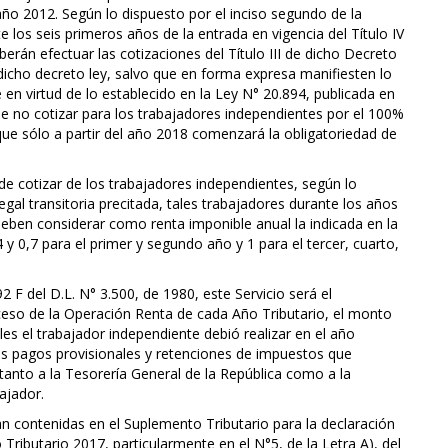
 año 2012. Según lo dispuesto por el inciso segundo de la
 los seis primeros años de la entrada en vigencia del Título IV
erán efectuar las cotizaciones del Título III de dicho Decreto
 dicho decreto ley, salvo que en forma expresa manifiesten lo
 en virtud de lo establecido en la Ley N° 20.894, publicada en
n de no cotizar para los trabajadores independientes por el 100%
ue sólo a partir del año 2018 comenzará la obligatoriedad de
 de cotizar de los trabajadores independientes, según lo
egal transitoria precitada, tales trabajadores durante los años
eben considerar como renta imponible anual la indicada en la
,4 y 0,7 para el primer y segundo año y 1 para el tercer, cuarto,
2 F del D.L. N° 3.500, de 1980, este Servicio será el
ceso de la Operación Renta de cada Año Tributario, el monto
es el trabajador independiente debió realizar en el año
os pagos provisionales y retenciones de impuestos que
anto a la Tesorería General de la República como a la
ajador.
n contenidas en el Suplemento Tributario para la declaración
Tributario 2017, particularmente en el N°5, de la Letra A), del