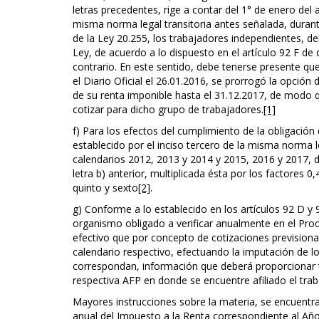
letras precedentes, rige a contar del 1° de enero del
misma norma legal transitoria antes señalada, durante
de la Ley 20.255, los trabajadores independientes, deb
Ley, de acuerdo a lo dispuesto en el artículo 92 F de
contrario. En este sentido, debe tenerse presente que
el Diario Oficial el 26.01.2016, se prorrogó la opció
de su renta imponible hasta el 31.12.2017, de modo q
cotizar para dicho grupo de trabajadores.
[1]
f) Para los efectos del cumplimiento de la obligación
establecido por el inciso tercero de la misma norma l
calendarios 2012, 2013 y 2014 y 2015, 2016 y 2017, d
letra b) anterior, multiplicada ésta por los factores 0
quinto y sexto
[2]
.
g) Conforme a lo establecido en los artículos 92 D y 9
organismo obligado a verificar anualmente en el Pro
efectivo que por concepto de cotizaciones previsional
calendario respectivo, efectuando la imputación de l
correspondan, información que deberá proporcionar t
respectiva AFP en donde se encuentre afiliado el trab
Mayores instrucciones sobre la materia, se encuentra
anual del Impuesto a la Renta correspondiente al Año 