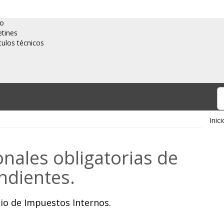
io
etines
culos técnicos
Inici
onales obligatorias de
ndientes.
icio de Impuestos Internos.