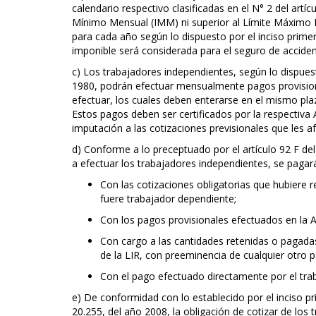
calendario respectivo clasificadas en el N° 2 del artíc
Mínimo Mensual (IMM) ni superior al Límite Máximo 
para cada año según lo dispuesto por el inciso primer
imponible será considerada para el seguro de accide
c) Los trabajadores independientes, según lo dispuesto
1980, podrán efectuar mensualmente pagos provisiona
efectuar, los cuales deben enterarse en el mismo pla
Estos pagos deben ser certificados por la respectiva A
imputación a las cotizaciones previsionales que les a
d) Conforme a lo preceptuado por el artículo 92 F del
a efectuar los trabajadores independientes, se pagar
Con las cotizaciones obligatorias que hubiere 
fuere trabajador dependiente;
Con los pagos provisionales efectuados en la AF
Con cargo a las cantidades retenidas o pagadas 
de la LIR, con preeminencia de cualquier otro 
Con el pago efectuado directamente por el trab
e) De conformidad con lo establecido por el inciso pr
20.255, del año 2008, la obligación de cotizar de los