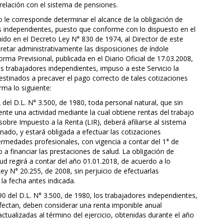
relación con el sistema de pensiones.
no le corresponde determinar el alcance de la obligación de
es independientes, puesto que conforme con lo dispuesto en el
tenido en el Decreto Ley N° 830 de 1974, al Director de este
pretar administrativamente las disposiciones de índole
orma Previsional, publicada en el Diario Oficial de 17.03.2008,
los trabajadores independientes, impuso a este Servicio la
estinados a precaver el pago correcto de tales cotizaciones
rma lo siguiente:
 del D.L. N° 3.500, de 1980, toda personal natural, que sin
nte una actividad mediante la cual obtiene rentas del trabajo
 sobre Impuesto a la Renta (LIR), deberá afiliarse al sistema
nado, y estará obligada a efectuar las cotizaciones
fermedades profesionales, con vigencia a contar del 1° de
a financiar las prestaciones de salud. La obligación de
lud regirá a contar del año 01.01.2018, de acuerdo a lo
Ley N° 20.255, de 2008, sin perjuicio de efectuarlas
la fecha antes indicada.
90 del D.L. N° 3.500, de 1980, los trabajadores independientes,
afectan, deben considerar una renta imponible anual
ctualizadas al término del ejercicio, obtenidas durante el año