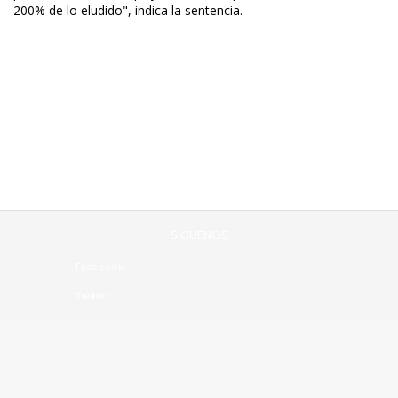
200% de lo eludido", indica la sentencia.
SÍGUENOS
Facebook
Twitter
Linkedin
CONTÁCTENOS:
Mesa central +56(2)2963 8310
contacto@notrasnoches.com