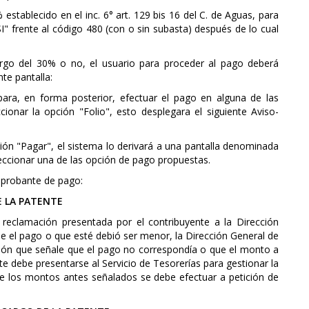
stablecido en el inc. 6° art. 129 bis 16 del C. de Aguas, para
SI" frente al código 480 (con o sin subasta) después de lo cual
cargo del 30% o no, el usuario para proceder al pago deberá
nte pantalla:
para, en forma posterior, efectuar el pago en alguna de las
ionar la opción "Folio", esto desplegara el siguiente Aviso-
pción "Pagar", el sistema lo derivará a una pantalla denominada
leccionar una de las opción de pago propuestas.
omprobante de pago:
E LA PATENTE
 reclamación presentada por el contribuyente a la Dirección
 el pago o que esté debió ser menor, la Dirección General de
ción que señale que el pago no correspondía o que el monto a
e debe presentarse al Servicio de Tesorerías para gestionar la
e los montos antes señalados se debe efectuar a petición de