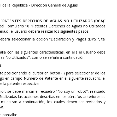
l de la República - Dirección General de Aguas.
 "PATENTES DERECHOS DE AGUAS NO UTILIZADOS (DGA)"
s del Formulario 10 "Patentes Derechos de Aguas no Utilizados
a.cl, el usuario deberá realizar los siguientes pasos:
 deberá seleccionar la opción "Declaración y Pagos (DPS)", tal
la con las siguientes características, en ella el usuario debe
as No Utilizados", como se señala a continuación:
a:
te posicionando el cursor en botón ( ) para seleccionar de los
ego en campo Número de Patente en el siguiente recuadro, el
e la patente respectiva.
rior, se debe marcar el recuadro "No soy un robot", realizado
 Realizadas las acciones descritas en los párrafos anteriores se
 muestran a continuación, los cuales deben ser revisados y
AR.
e pantalla: