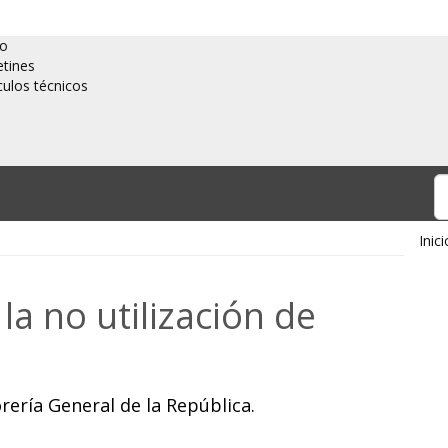
io
etines
culos técnicos
Inici
la no utilización de
rería General de la República.