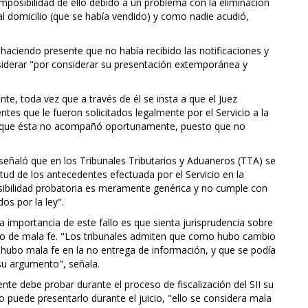
 imposibilidad de ello debido a un problema con la eliminación
n al domicilio (que se había vendido) y como nadie acudió,
, haciendo presente que no había recibido las notificaciones y
siderar "por considerar su presentación extemporánea y
te, toda vez que a través de él se insta a que el Juez
ntes que le fueron solicitados legalmente por el Servicio a la
 y que ésta no acompañó oportunamente, puesto que no
 señaló que en los Tribunales Tributarios y Aduaneros (TTA) se
tud de los antecedentes efectuada por el Servicio en la
misibilidad probatoria es meramente genérica y no cumple con
os por la ley".
a importancia de este fallo es que sienta jurisprudencia sobre
epto de mala fe. "Los tribunales admiten que como hubo cambio
o hubo mala fe en la no entrega de información, y que se podía
su argumento", señala.
ente debe probar durante el proceso de fiscalización del SII su
 puede presentarlo durante el juicio, "ello se considera mala