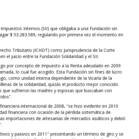
Impuestos Internos (SII) que obligaba a una Fundación sin
 pagar $ 53.283.589, regulando por primera vez el momento en
Derecho Tributario (ICHDT) como Jurisprudencia de la Corte
 el juicio entre la Fundación Solidaridad y el SII.
 pago por concepto de Impuesto a la Renta adeudado en 2009
amada, lo cual fue acogido. Esta Fundación sin fines de lucro
ago, como unidad interna dependiente de la Vicaría de la
illeras de la solidaridad, quizás el producto mejor conocido
as que sufrieron las madres y esposas que buscaban con
idos".
 financiera internacional de 2008, "se hizo evidente en 2010
idad financiera con ocasión de la pérdida sistemática de
as importaciones de artesanías de mercados asiáticos y debió
".
ctivos y pasivos en 2011" presentando un término de giro y se