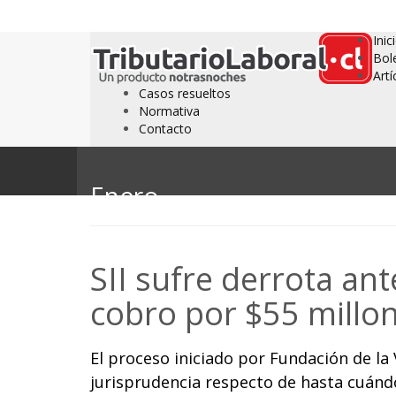
Inic
Bol
Artí
Casos resueltos
Normativa
Contacto
Enero
SII sufre derrota a
cobro por $55 millo
El proceso iniciado por Fundación de la V
jurisprudencia respecto de hasta cuánd