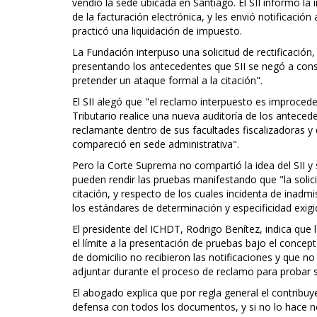
vendió la sede ubicada en Santiago. El SII informó la
de la facturación electrónica, y les envió notificació
practicó una liquidación de impuesto.
La Fundación interpuso una solicitud de rectificación
presentando los antecedentes que SII se negó a con
pretender un ataque formal a la citación".
El SII alegó que "el reclamo interpuesto es improceden
Tributario realice una nueva auditoría de los antecede
reclamante dentro de sus facultades fiscalizadoras
compareció en sede administrativa".
Pero la Corte Suprema no compartió la idea del SII y
pueden rendir las pruebas manifestando que "la solici
citación, y respecto de los cuales incidenta de inad
los estándares de determinación y especificidad exigid
El presidente del ICHDT, Rodrigo Benítez, indica que l
el límite a la presentación de pruebas bajo el conc
de domicilio no recibieron las notificaciones y que n
adjuntar durante el proceso de reclamo para probar 
El abogado explica que por regla general el contribuy
defensa con todos los documentos, y si no lo hace no