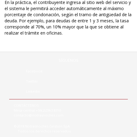
En la práctica, el contribuyente ingresa al sitio web del servicio y
el sistema le permitirá acceder automáticamente al máximo
porcentaje de condonación, según el tramo de antigüedad de la
deuda. Por ejemplo, para deudas de entre 1 y 3 meses, la tasa
corresponde al 70%, un 10% mayor que la que se obtiene al
realizar el trámite en oficinas.
SÍGUENOS
Facebook
Twitter
Linkedin
CONTÁCTENOS:
Mesa central +56(2)2963 8310
contacto@notrasnoches.com
©2018 Notrasnoches Gestión SpA.
Todos los derechos reservados