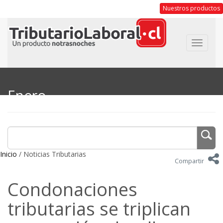
Nuestros productos
Toggle
navigat
Enero
Inicio
/ Noticias Tributarias
Compartir
Condonaciones
tributarias se triplican