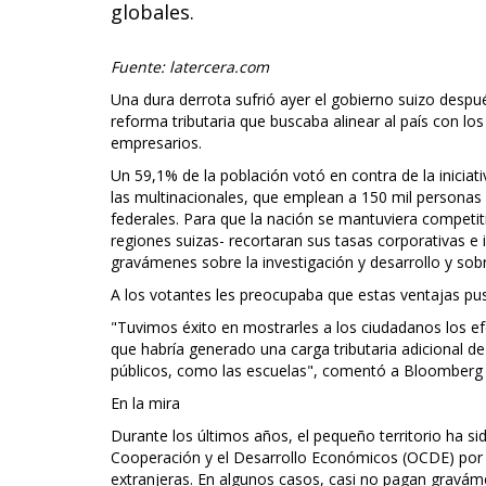
globales.
Fuente: latercera.com
Una dura derrota sufrió ayer el gobierno suizo des
reforma tributaria que buscaba alinear al país con lo
empresarios.
Un 59,1% de la población votó en contra de la iniciati
las multinacionales, que emplean a 150 mil personas 
federales. Para que la nación se mantuviera competit
regiones suizas- recortaran sus tasas corporativas e
gravámenes sobre la investigación y desarrollo y sobr
A los votantes les preocupaba que estas ventajas pusi
"Tuvimos éxito en mostrarles a los ciudadanos los e
que habría generado una carga tributaria adicional de
públicos, como las escuelas", comentó a Bloomberg Va
En la mira
Durante los últimos años, el pequeño territorio ha si
Cooperación y el Desarrollo Económicos (OCDE) por el
extranjeras. En algunos casos, casi no pagan graváme